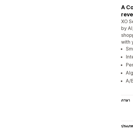
A Co
reve
XO S
by AI
shopp
with 
Sma
Int
Per
Alg
A/B
ภาษา
ประเภท