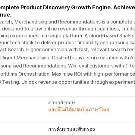
mplete Product Discovery Growth Engine. Achieve
nue.
earch, Merchandising and Recommendations is a complete 
, designed to grow online revenue through seamless, intuiti
ing experiences in a single platform. A cloud-based SaaS so
your tech stack to deliver product findability and personalisa
rt Search. Higher conversion with fast, relevant search resu
elligent Merchandising. Cost-effective store curation with AI
sonalised Recommendations. Win loyal customers with 1-to-
orithms Orchestration. Maximise ROI with high-performance
 Testing. Unlock revenue opportunities through experiment
ภาษาอังกฤษ
แอปนี้ไม่ได้แปลเป็นภาษาไทย
การค้นหาและตัวกรอง