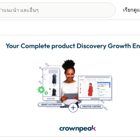
เรียกดู
อรีรูปภาพที่แสดง