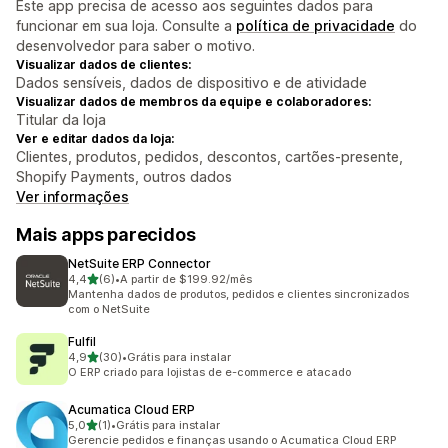
Este app precisa de acesso aos seguintes dados para
funcionar em sua loja. Consulte a
política de privacidade
do
desenvolvedor para saber o motivo.
Visualizar dados de clientes:
Dados sensíveis, dados de dispositivo e de atividade
Visualizar dados de membros da equipe e colaboradores:
Titular da loja
Ver e editar dados da loja:
Clientes, produtos, pedidos, descontos, cartões-presente,
Shopify Payments, outros dados
Ver informações
Mais apps parecidos
NetSuite ERP Connector
de 5 estrelas
4,4
(6)
•
A partir de $199.92/mês
6 avaliações ao todo
Mantenha dados de produtos, pedidos e clientes sincronizados
com o NetSuite
Fulfil
de 5 estrelas
4,9
(30)
•
Grátis para instalar
30 avaliações ao todo
O ERP criado para lojistas de e-commerce e atacado
Acumatica Cloud ERP
de 5 estrelas
5,0
(1)
•
Grátis para instalar
1 avaliações ao todo
Gerencie pedidos e finanças usando o Acumatica Cloud ERP