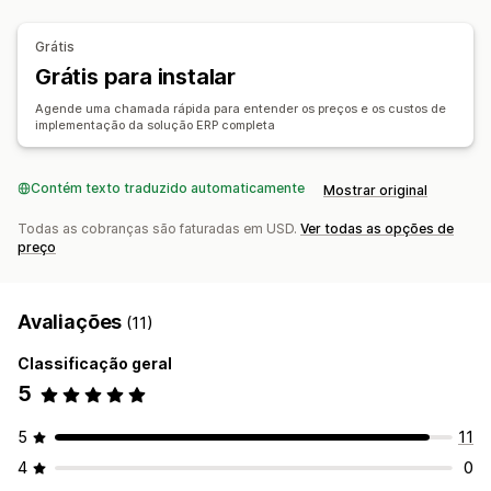
Gestão de estoque
Notificações e relatórios
Sincronização em tempo real
De vários locais
Grátis
Alertas automatizados
Atualizações de pedidos
Acompanhamento de lote
Previsão
Relatórios
Grátis para instalar
Alertas por e-mail
Relatórios de erros
Reserva de estoques
Agende uma chamada rápida para entender os preços e os custos de
Importação e exportação de dados
Status em tempo real
implementação da solução ERP completa
Contabilidade e finanças
Registros detalhados
Contas a pagar
Contas a receber
Fluxo de caixa
Contém texto traduzido automaticamente
Mostrar original
Gestão de custos
Acompanhamento de despesas
Acompanhamento de lucros
Gestão de receitas
Previsão
Todas as cobranças são faturadas em USD.
Ver todas as opções de
preço
Relatórios
Livro razão geral
Consolidação financeira
Cálculo de tributo
Em várias moedas
Avaliações
(11)
Classificação geral
5
5
11
4
0