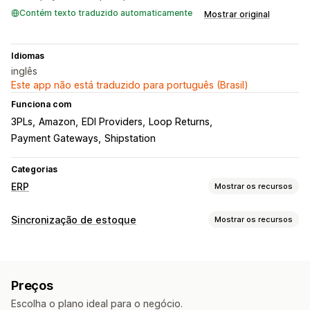
Contém texto traduzido automaticamente
Mostrar original
Idiomas
inglês
Este app não está traduzido para português (Brasil)
Funciona com
3PLs
Amazon
EDI Providers
Loop Returns
Payment Gateways
Shipstation
Categorias
ERP
Mostrar os recursos
Processamento de pedidos
Sincronização de estoque
Mostrar os recursos
Gestão de várias plataformas
Tipo de sincronização
Processamento de pedidos automatizado
Pedidos
Preços
Detalhes do produto
Variantes
SKUs
Edição de pedidos
Atualizações de status
Preços
Multicanal
De várias lojas
Automática
Em massa
Sincronização de pedidos
Contas de cliente
Escolha o plano ideal para o negócio.
Em tempo real