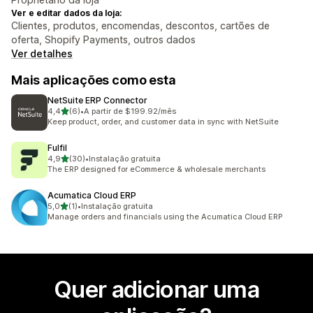
Ver e editar dados da loja:
Clientes, produtos, encomendas, descontos, cartões de
oferta, Shopify Payments, outros dados
Ver detalhes
Mais aplicações como esta
NetSuite ERP Connector
de 5 estrelas
4,4
(6)
•
A partir de $199.92/mês
6 total de avaliações
Keep product, order, and customer data in sync with NetSuite
Fulfil
de 5 estrelas
4,9
(30)
•
Instalação gratuita
30 total de avaliações
The ERP designed for eCommerce & wholesale merchants
Acumatica Cloud ERP
de 5 estrelas
5,0
(1)
•
Instalação gratuita
1 total de avaliações
Manage orders and financials using the Acumatica Cloud ERP
Quer adicionar uma