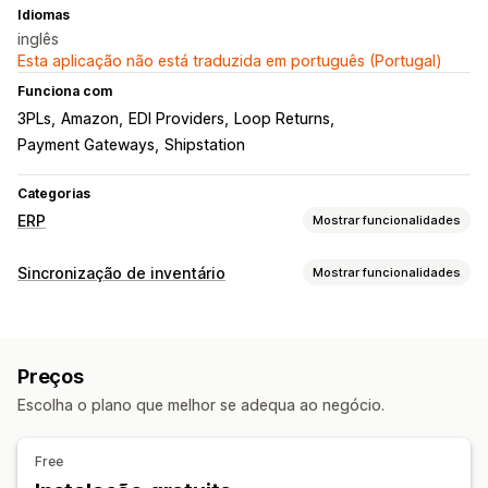
Idiomas
inglês
Esta aplicação não está traduzida em português (Portugal)
Funciona com
3PLs
Amazon
EDI Providers
Loop Returns
Payment Gateways
Shipstation
Categorias
ERP
Mostrar funcionalidades
Processamento de encomendas
Sincronização de inventário
Mostrar funcionalidades
Gestão multiplataformas
Processamento automatizado
Tipo de sincronização
Edição de encomendas
Atualizações de estado
Encomendas
Preços
Detalhes do produto
Variantes
Sincronização de encomendas
Contas de clientes
Preços
SKUs
Multicanais
Várias lojas
Automático
Em lote
Gestão de inventário
Escolha o plano que melhor se adequa ao negócio.
Em tempo real
Sincronização em tempo real
Vários locais
Notificações e relatórios
Rastreio de lotes
Previsão
Relatórios
Reserva de stock
Free
Alertas automáticos
Atualizações de encomendas