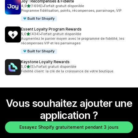
Joy : Récompenses & Fidélité
étoile(s) sur 5
4,9
(1 696)
•
Forfait gratuit disponible
1696 avis au total
Programme fidélisation, points, récompenses, parrainage, VIP
Built for Shopify
Essent Loyalty Program Rewards
étoile(s) sur 5
5,0
(434)
•
Forfait gratuit disponible
434 avis au total
Augmentez le panier moyen avec le programme de fidélité, les
récompenses VIP et les parrainages
Built for Shopify
Keystone Loyalty Rewards
étoile(s) sur 5
5,0
(5)
•
Forfait gratuit disponible
5 avis au total
Fidélité client: la clé de la croissance de votre boutique.
Vous souhaitez ajouter une
application ?
Essayez Shopify gratuitement pendant 3 jours