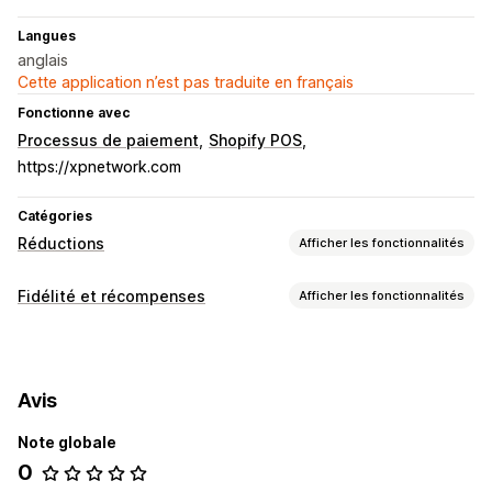
Langues
anglais
Cette application n’est pas traduite en français
Fonctionne avec
Processus de paiement
Shopify POS
https://xpnetwork.com
Catégories
Réductions
Afficher les fonctionnalités
Types de réductions
Fidélité et récompenses
Afficher les fonctionnalités
Codes de réduction
Coupons
Réductions sur le panier
Types de programmes
Réductions au paiement
Programmes de récompenses
Gestion des réductions
Avis
Récompenses que vous pouvez offrir
Cumul des réductions
Note globale
Points
0