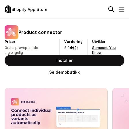
Shopify App Store
Product connector
Priser
Vurdering
Utvikler
Gratis prøveperiode
5.0
(2)
Someone You
tilgjengelig
Know
Installer
Se demobutikk