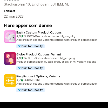
Stadhuisplein 10, Eindhoven, 5611EM, NL
Lansert
22. mai 2023
Flere apper som denne
Easify Custom Product Options
av 5 stjerner
4,9
(2 862)
•
Gratis abonnement tilgjengelig
Totalt 2862 omtaler
Add product options variants options with product personalizer
Built for Shopify
Globo Product Options, Variant
av 5 stjerner
4,9
(4 729)
•
Gratis abonnement tilgjengelig
Totalt 4729 omtaler
Product personalizer, custom product option w/ variant options
Built for Shopify
King Product Options, Variants
av 5 stjerner
4,7
(446)
•
Gratis
Totalt 446 omtaler
Add product options variants options with product personalizer
Built for Shopify