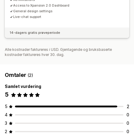
Access to Xpansion 2.0 Dashboard
General design settings
Live-chat support
14-dagers gratis prøveperiode
Alle kostnader faktureres i USD. Gjentagende og bruksbaserte
kostnader faktureres hver 30. dag.
Omtaler
(2)
Samlet vurdering
5
5
2
4
0
3
0
2
0