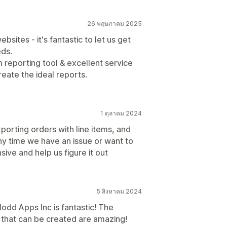
26 พฤษภาคม 2025
sites - it's fantastic to let us get
eds.
 reporting tool & excellent service
eate the ideal reports.
1 ตุลาคม 2024
xporting orders with line items, and
y time we have an issue or want to
ive and help us figure it out
5 สิงหาคม 2024
dd Apps Inc is fantastic! The
s that can be created are amazing!