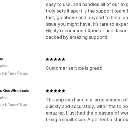
easy to use, and handles all of our ex
truly sets it apart is the support team
fast, go above and beyond to help, an
issue you might have. It’s rare to exper
Highly recommend Xporter and Jason to
backed by amazing support!
al
มริกา
Customer service is great!
า 5 ปี ในการใช้แอป
s Kiss Wholesale
มริกา
This app can handle a large amount of
า 2 ปี ในการใช้แอป
quickly and accurately, with little to n
amazing. I just had the pleasure of w
fixing a small issue. A perfect 5 star e