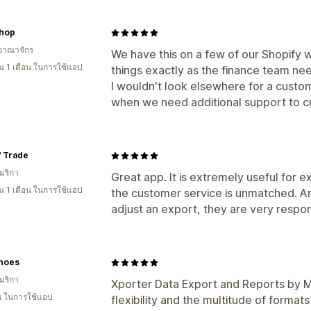
Shop
อาณาจักร
We have this on a few of our Shopify web
 1 เดือน ในการใช้แอป
things exactly as the finance team ne
I wouldn't look elsewhere for a custom
when we need additional support to cr
f Trade
มริกา
Great app. It is extremely useful for e
 1 เดือน ในการใช้แอป
the customer service is unmatched. An
adjust an export, they are very respons
hoes
มริกา
Xporter Data Export and Reports by Mo
อน ในการใช้แอป
flexibility and the multitude of format