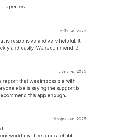
t is perfect
5 มีนาคม 2026
 is responsive and very helpful. It
ickly and easily. We recommend it!
5 ธันวาคม 2025
a report that was impossible with
ryone else is saying the support is
t recommend this app enough.
19 พฤศจิกายน 2025
rt
ur workflow. The app is reliable,