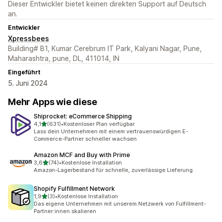
Dieser Entwickler bietet keinen direkten Support auf Deutsch
an.
Entwickler
Xpressbees
Building# B1, Kumar Cerebrum IT Park, Kalyani Nagar, Pune,
Maharashtra, pune, DL, 411014, IN
Eingeführt
5. Juni 2024
Mehr Apps wie diese
Shiprocket: eCommerce Shipping
von 5 Sternen
4,1
(631)
•
Kostenloser Plan verfügbar
631 Rezensionen insgesamt
Lass dein Unternehmen mit einem vertrauenswürdigen E-
Commerce-Partner schneller wachsen
Amazon MCF and Buy with Prime
von 5 Sternen
3,6
(74)
•
Kostenlose Installation
74 Rezensionen insgesamt
Amazon-Lagerbestand für schnelle, zuverlässige Lieferung
Shopify Fulfillment Network
von 5 Sternen
1,9
(3)
•
Kostenlose Installation
3 Rezensionen insgesamt
Das eigene Unternehmen mit unserem Netzwerk von Fulfillment-
Partner:innen skalieren