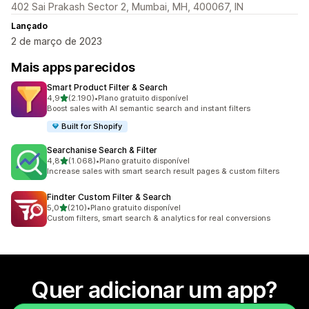
402 Sai Prakash Sector 2, Mumbai, MH, 400067, IN
Lançado
2 de março de 2023
Mais apps parecidos
Smart Product Filter & Search
de 5 estrelas
4,9
(2.190)
•
Plano gratuito disponível
2190 avaliações ao todo
Boost sales with AI semantic search and instant filters
Built for Shopify
Searchanise Search & Filter
de 5 estrelas
4,8
(1.068)
•
Plano gratuito disponível
1068 avaliações ao todo
Increase sales with smart search result pages & custom filters
Findter Custom Filter & Search
de 5 estrelas
5,0
(210)
•
Plano gratuito disponível
210 avaliações ao todo
Custom filters, smart search & analytics for real conversions
Quer adicionar um app?