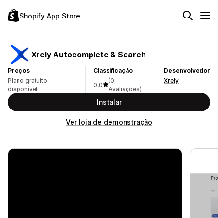
Shopify App Store
Xrely Autocomplete & Search
Preços
Classificação
Desenvolvedor
Plano gratuito
(0
Xrely
0,0
disponível
Avaliações)
Instalar
Ver loja de demonstração