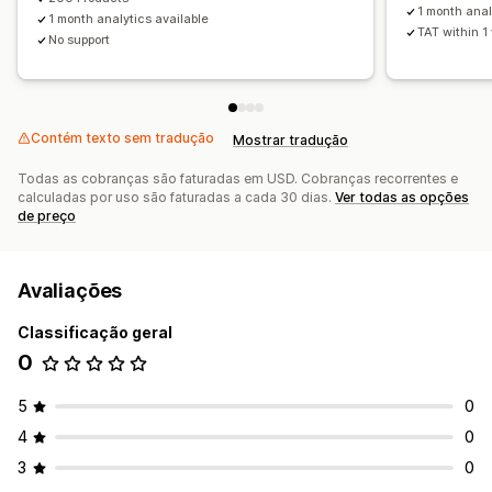
1 month anal
1 month analytics available
TAT within 1
No support
Contém texto sem tradução
Mostrar tradução
Todas as cobranças são faturadas em USD. Cobranças recorrentes e
calculadas por uso são faturadas a cada 30 dias.
Ver todas as opções
de preço
Avaliações
Classificação geral
0
5
0
4
0
3
0