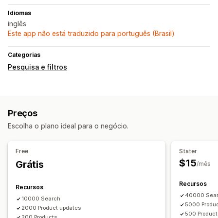
Idiomas
inglês
Este app não está traduzido para português (Brasil)
Categorias
Pesquisa e filtros
Preços
Escolha o plano ideal para o negócio.
Free
Stater
$15
Grátis
/mês
Recursos
Recursos
40000 Sea
10000 Search
5000 Produc
2000 Product updates
500 Product
200 Products