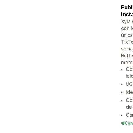
Publ
Inst
Xyla 
con I
única
TikT
socia
Buffe
meme
Con
id
UGC
Ide
Con
de
Can
Con