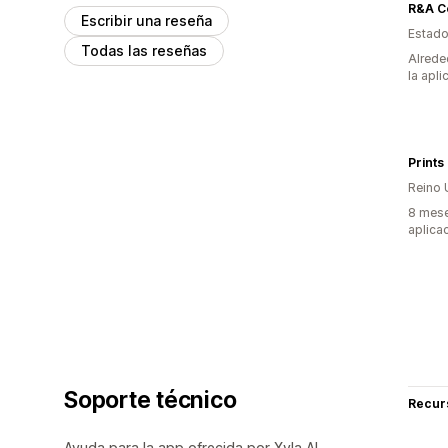
R&A Co
Escribir una reseña
Estado
Todas las reseñas
Alrede
la apli
Prints
Reino 
8 mese
aplica
Soporte técnico
Recur
Ayuda para la app ofrecida por Xyla AI.