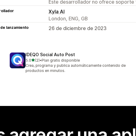
Este desarrollador no ofrece soporte 
ollador
Xyla AI
London, ENG, GB
 de lanzamiento
26 de diciembre de 2023
IDEQO Social Auto Post
de 5 estrellas
5.0
(2)
•
Plan gratis disponible
2 reseñas en total
Crea, programa y publica automáticamente contenido de
productos en minutos.
s agregar una apl