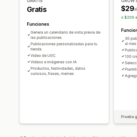
GRATIS
GROW
$29
Gratis
a
o $209 a
Funciones
Funcio
Genera un calendario de vista previa de
las publicaciones
30 pub
al mes
Publicaciones personalizadas para tu
tienda
Public
Video de UGC
100 cr
Videos e imágenes con IA
Selecc
Productos, festividades, datos
Planti
curiosos, frases, memes
Agrega
Prueba g