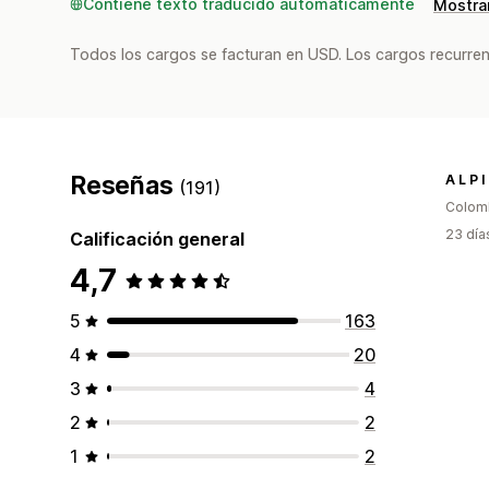
Contiene texto traducido automáticamente
Mostrar
Todos los cargos se facturan en USD. Los cargos recurren
Reseñas
A L P I
(191)
Colom
23 día
Calificación general
4,7
5
163
4
20
3
4
2
2
1
2