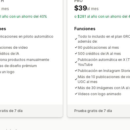
TH
PRO
$39
l mes
al mes
l año con un ahorro del 40%
o $281 al año con un ahorro del
nes
Funciones
licaciones en piloto automático
Todo lo incluido en el plan G
además de:
aciones de video
90 publicaciones al mes
éditos de IA
500 créditos de IA al mes
iona productos manualmente
Publicación automática en X (Tw
YouTube
llas de diseño prémium
Publicación en Instagram Stori
 un logo
Más de 10 publicaciones de vi
UGC al mes
Más de 30 imágenes con IA al
Videos con logo animado
ratis de 7 día
Prueba gratis de 7 día