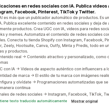
icaciones en redes sociales con IA. Publica video
agram, Facebook, Pinterest, TikTok y Twitter.
AI es más que un publicador automático de productos. Es un
A. Publica excelente contenido en redes sociales y deja de 
mente productos. Crea UGC con IA, videos para redes sociale
oks y memes. Automatiza el contenido de redes sociales c
les. Conecta tu tienda Shopify con Instagram, Facebook, Pi
r, Zeely, Hootsuite, Canva, Outfy, Minta y Predis, todo en u
s y productos.
tenido real -> Contenido atractivo y personalizado, como 
iomas
 con IA -> Videos de aspecto auténtico con influencers a l
ntidad de marca -> El estilo de tu marca con imágenes reali
figura y olvídate -> Programaciones automatizadas que se
 manera continua
ales de redes sociales -> Instagram, Facebook, TikTok, Twit
tiene texto traducido automáticamente
Mostrar original