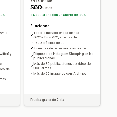
ENTERPRISE
$60
al mes
 40%
o $432 al año con un ahorro del 40%
Funciones
ROWTH,
Todo lo incluido en los planes
GROWTH y PRO, además de:
1.500 créditos de IA
3 cuentas de redes sociales por red
itter) y
Etiquetas de Instagram Shopping en las
publicaciones
es
Más de 30 publicaciones de video de
UGC al mes
deo de
Más de 90 imágenes con IA al mes
 mes
Prueba gratis de 7 día