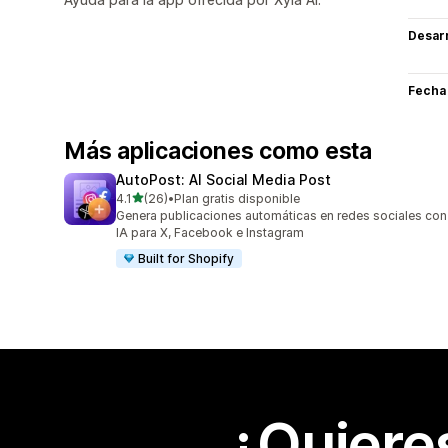
Desarr
Fecha
Más aplicaciones como esta
AutoPost: AI Social Media Post
de 5 estrellas
4.1
(26)
•
Plan gratis disponible
26 reseñas en total
Genera publicaciones automáticas en redes sociales con
IA para X, Facebook e Instagram
Built for Shopify
¿Quiere