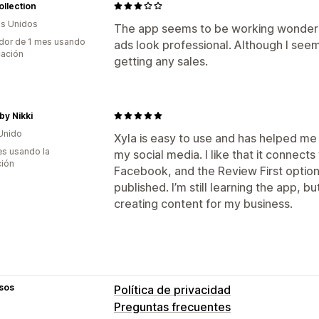
llection
s Unidos
The app seems to be working wonderful
dor de 1 mes usando
ads look professional. Although I seem
cación
getting any sales.
 by Nikki
Unido
Xyla is easy to use and has helped me
s usando la
my social media. I like that it connects
ción
Facebook, and the Review First option
published. I’m still learning the app, bu
creating content for my business.
sos
Política de privacidad
Preguntas frecuentes