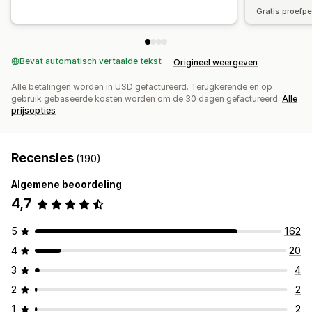
Gratis proefp
Bevat automatisch vertaalde tekst
Origineel weergeven
Alle betalingen worden in USD gefactureerd. Terugkerende en op
gebruik gebaseerde kosten worden om de 30 dagen gefactureerd.
Alle
prijsopties
Recensies
(190)
Algemene beoordeling
4,7
5
162
4
20
3
4
2
2
1
2