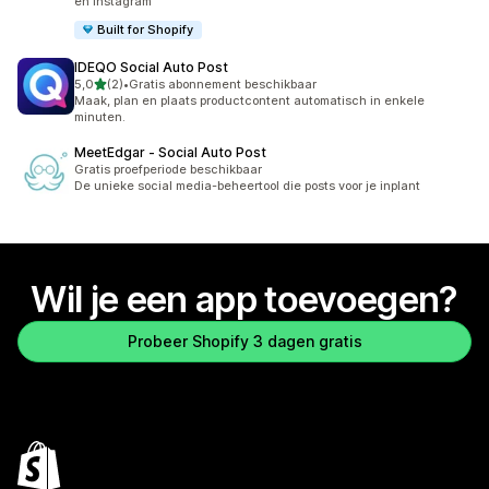
en Instagram
Built for Shopify
IDEQO Social Auto Post
van 5 sterren
5,0
(2)
•
Gratis abonnement beschikbaar
2 recensies in totaal
Maak, plan en plaats productcontent automatisch in enkele
minuten.
MeetEdgar ‑ Social Auto Post
Gratis proefperiode beschikbaar
De unieke social media-beheertool die posts voor je inplant
Wil je een app toevoegen?
Probeer Shopify 3 dagen gratis