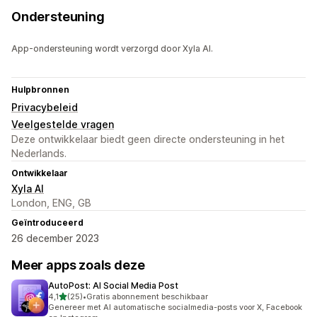
Ondersteuning
App-ondersteuning wordt verzorgd door Xyla AI.
Hulpbronnen
Privacybeleid
Veelgestelde vragen
Deze ontwikkelaar biedt geen directe ondersteuning in het
Nederlands.
Ontwikkelaar
Xyla AI
London, ENG, GB
Geïntroduceerd
26 december 2023
Meer apps zoals deze
AutoPost: AI Social Media Post
van 5 sterren
4,1
(25)
•
Gratis abonnement beschikbaar
25 recensies in totaal
Genereer met AI automatische socialmedia-posts voor X, Facebook