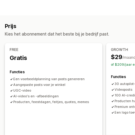
Prijs
Kies het abonnement dat het beste bij je bedrijf past.
FREE
GROWTH
$29
Gratis
/maan
of $209/jaar 
Functies
Functies
Een voorbeeldplanning van posts genereren
30 autopilot
Aangepaste posts voor je winkel
Videoposts
UGC-video
100 AI-credi
AI-video's en -afbeeldingen
Producten h
Producten, feestdagen, feitjes, quotes, memes
Premium ont
Een logo to