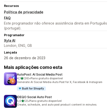
Recursos
Política de privacidade
FAQ
Este programador não oferece assistência direta em Português
(portugal).
Programador
Xyla AI
London, ENG, GB
Lançada
26 de dezembro de 2023
Mais aplicações como esta
AutoPost: AI Social Media Post
de 5 estrelas
4,1
(26)
•
Plano gratuito disponível
26 total de avaliações
Generate AI Social Media Auto Post for X, Facebook & Instagram
Built for Shopify
IDEQO Social Auto Post
de 5 estrelas
5,0
(2)
•
Plano gratuito disponível
2 total de avaliações
Create, schedule, and auto post product content in minutes.