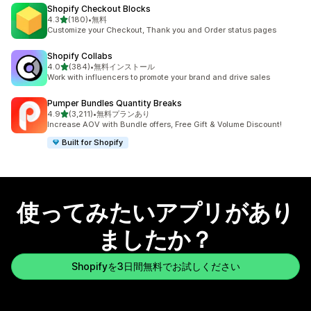
Shopify Checkout Blocks
5つ星中
4.3
(180)
•
無料
合計レビュー数：180件
Customize your Checkout, Thank you and Order status pages
Shopify Collabs
5つ星中
4.0
(384)
•
無料インストール
合計レビュー数：384件
Work with influencers to promote your brand and drive sales
Pumper Bundles Quantity Breaks
5つ星中
4.9
(3,211)
•
無料プランあり
合計レビュー数：3211件
Increase AOV with Bundle offers, Free Gift & Volume Discount!
Built for Shopify
使ってみたいアプリがあり
ましたか？
Shopifyを3日間無料でお試しください