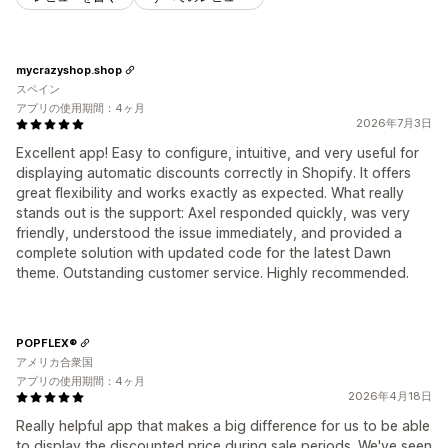
mycrazyshop.shop
スペイン
アプリの使用期間：4ヶ月
2026年7月3日
Excellent app! Easy to configure, intuitive, and very useful for
displaying automatic discounts correctly in Shopify. It offers
great flexibility and works exactly as expected. What really
stands out is the support: Axel responded quickly, was very
friendly, understood the issue immediately, and provided a
complete solution with updated code for the latest Dawn
theme. Outstanding customer service. Highly recommended.
POPFLEX®
アメリカ合衆国
アプリの使用期間：4ヶ月
2026年4月18日
Really helpful app that makes a big difference for us to be able
to display the discounted price during sale periods. We've seen