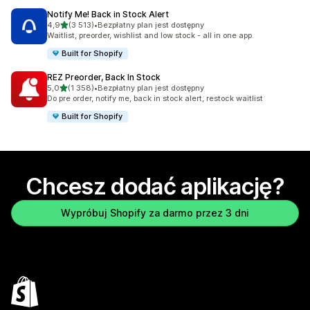
Notify Me! Back in Stock Alert
na 5 gwiazdek
4,9
(3 513)
•
Bezpłatny plan jest dostępny
Łączna liczba recenzji: 3513
Waitlist, preorder, wishlist and low stock - all in one app.
Built for Shopify
REZ Preorder, Back In Stock
na 5 gwiazdek
5,0
(1 358)
•
Bezpłatny plan jest dostępny
Łączna liczba recenzji: 1358
Do pre order, notify me, back in stock alert, restock waitlist
Built for Shopify
Chcesz dodać aplikację?
Wypróbuj Shopify za darmo przez 3 dni