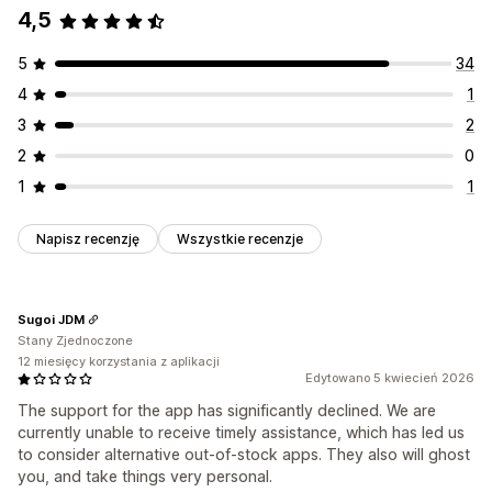
4,5
5
34
4
1
3
2
2
0
1
1
Napisz recenzję
Wszystkie recenzje
Sugoi JDM
Stany Zjednoczone
12 miesięcy korzystania z aplikacji
Edytowano 5 kwiecień 2026
The support for the app has significantly declined. We are
currently unable to receive timely assistance, which has led us
to consider alternative out-of-stock apps. They also will ghost
you, and take things very personal.