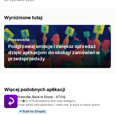
Wyróżnione tutaj:
Przewodnik
Podgrzewaj emocje i zwiększ sprzedaż
dzięki aplikacjom do obsługi zamówień w
przedsprzedaży
Więcej podobnych aplikacji
Preorder, Back In Stock ‑ STOQ
na 5 gwiazdek
5,0
(3 471)
•
Bezpłatny plan jest dostępny
Łączna liczba recenzji: 3471
Grow sales with preorders, 'notify me' & back in stock alerts
Built for Shopify