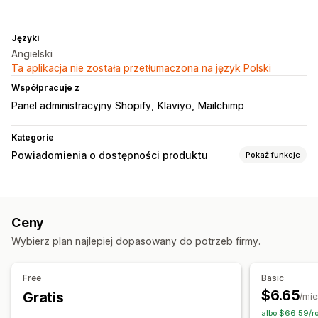
Języki
Angielski
Ta aplikacja nie została przetłumaczona na język Polski
Współpracuje z
Panel administracyjny Shopify
Klaviyo
Mailchimp
Kategorie
Powiadomienia o dostępności produktu
Pokaż funkcje
Powiadomienia
Auto-alerts
Ręczne alerty
Niska dostępność produktu
Ceny
Ponowna dostępność produktu
Wielojęzyczne
Wybierz plan najlepiej dopasowany do potrzeb firmy.
Powiadomienia web push
E-mail
SMS
Zapas wyczerpany
Dostosowanie
Free
Basic
Ustawienia alertów
Szablony powiadomień
$6.65
Gratis
/mie
Wyskakujące okienka
Listy oczekujących
albo $66.59/ro