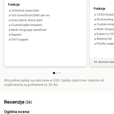
Funkcje
Analizy i raporty
Funkcje
Unlimited subscriber
Zapotrzebowanie klientów
1,000 Email
100 Email/Push/SMS per mo
No branding
Auto low/re-stock alert
Custom emai
Customizable template
Multi-lang
Multi-language storefront
Export to CS
Reports
Mailing list
24/7 support
Priority supp
14-dniowa da
Wszystkie opłaty są naliczane w USD. Opłaty cykliczne i zależne od
użytkowania są pobierane co 30 dni.
Recenzje
(38)
Ogólna ocena