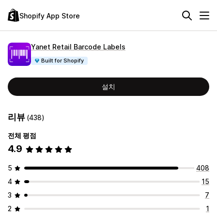
Shopify App Store
Yanet Retail Barcode Labels
Built for Shopify
설치
리뷰
(438)
전체 평점
4.9
5
408
4
15
3
7
2
1