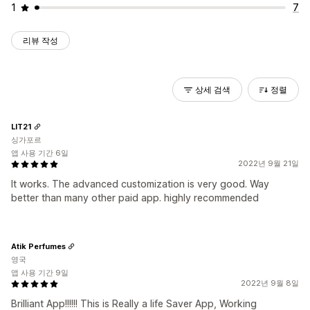
1
7
리뷰 작성
상세 검색
정렬
LIT21
싱가포르
앱 사용 기간 6일
2022년 9월 21일
It works. The advanced customization is very good. Way
better than many other paid app. highly recommended
Atik Perfumes
영국
앱 사용 기간 9일
2022년 9월 8일
Brilliant App!!!!!! This is Really a life Saver App, Working