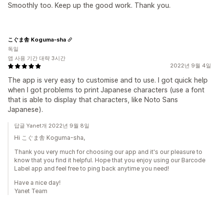
Smoothly too. Keep up the good work. Thank you.
こぐま舎 Koguma-sha
독일
앱 사용 기간 대략 3시간
2022년 9월 4일
The app is very easy to customise and to use. I got quick help
when I got problems to print Japanese characters (use a font
that is able to display that characters, like Noto Sans
Japanese).
답글 Yanet개 2022년 9월 8일
Hi こぐま舎 Koguma-sha,
Thank you very much for choosing our app and it's our pleasure to
know that you find it helpful. Hope that you enjoy using our Barcode
Label app and feel free to ping back anytime you need!
Have a nice day!
Yanet Team