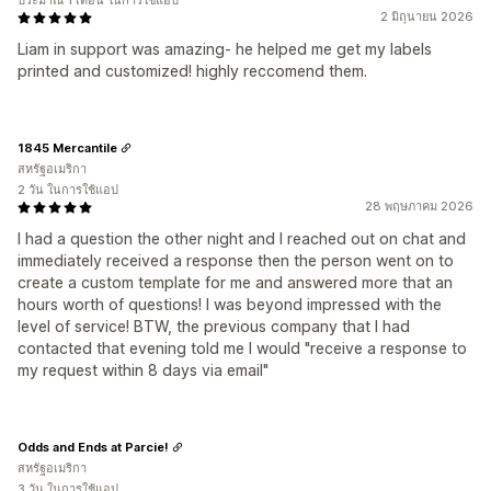
ประมาณ 1 เดือน ในการใช้แอป
2 มิถุนายน 2026
Liam in support was amazing- he helped me get my labels
printed and customized! highly reccomend them.
1845 Mercantile
สหรัฐอเมริกา
2 วัน ในการใช้แอป
28 พฤษภาคม 2026
I had a question the other night and I reached out on chat and
immediately received a response then the person went on to
create a custom template for me and answered more that an
hours worth of questions! I was beyond impressed with the
level of service! BTW, the previous company that I had
contacted that evening told me I would "receive a response to
my request within 8 days via email"
Odds and Ends at Parcie!
สหรัฐอเมริกา
3 วัน ในการใช้แอป