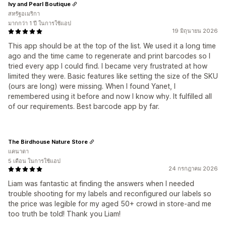
Ivy and Pearl Boutique
สหรัฐอเมริกา
มากกว่า 1 ปี ในการใช้แอป
19 มิถุนายน 2026
This app should be at the top of the list. We used it a long time
ago and the time came to regenerate and print barcodes so I
tried every app I could find. I became very frustrated at how
limited they were. Basic features like setting the size of the SKU
(ours are long) were missing. When I found Yanet, I
remembered using it before and now I know why. It fulfilled all
of our requirements. Best barcode app by far.
The Birdhouse Nature Store
แคนาดา
5 เดือน ในการใช้แอป
24 กรกฎาคม 2026
Liam was fantastic at finding the answers when I needed
trouble shooting for my labels and reconfigured our labels so
the price was legible for my aged 50+ crowd in store-and me
too truth be told! Thank you Liam!