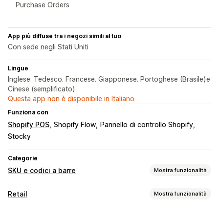
Purchase Orders
App più diffuse tra i negozi simili al tuo
Con sede negli Stati Uniti
Lingue
Inglese. Tedesco. Francese. Giapponese. Portoghese (Brasile)e
Cinese (semplificato)
Questa app non è disponibile in Italiano
Funziona con
Shopify POS
Shopify Flow
Pannello di controllo Shopify
Stocky
Categorie
SKU e codici a barre
Mostra funzionalità
Gestione dei codici a barre
Retail
Mostra funzionalità
Generazione automatica
Generazione in blocco
POS
Modelli personalizzati
Codici QR
GTIN
UPC
Scansione