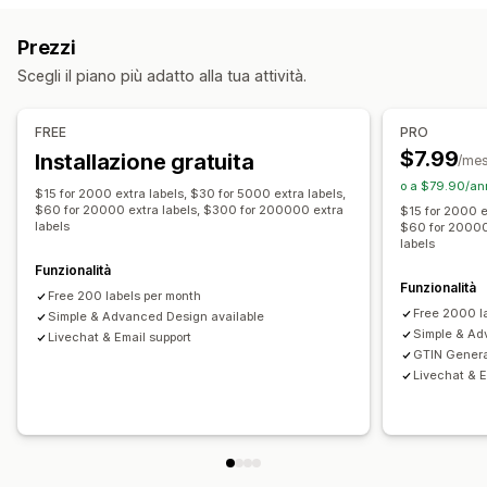
Scansione di codici a barre
Codici QR
Gestione delle SKU
Prezzi
Gestione delle scorte
Generazione in blocco
Modelli personalizzati
Scegli il piano più adatto alla tua attività.
Sincronizzazione in tempo reale
Aggiornamenti automatici
Prefisso e suffisso
Integrazione di codici a barre
In più sedi
Abbreviazione dei dati
Varianti
FREE
PRO
$7.99
Installazione gratuita
/me
Stampa di etichette
o a $79.90/ann
Stampa in blocco
Modelli personalizzati
$15 for 2000 extra labels, $30 for 5000 extra labels,
$60 for 20000 extra labels, $300 for 200000 extra
$15 for 2000 e
Elementi personalizzati
Layout personalizzati
labels
$60 for 20000
labels
Dimensioni personalizzate
Immagini
Multilingua
Funzionalità
Funzionalità
Free 200 labels per month
Free 2000 l
Simple & Advanced Design available
Simple & Ad
Livechat & Email support
GTIN Genera
Livechat & Em