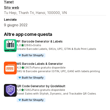
Yanet
Sito web
Tu Hiep, Thanh Tri, Hanoi, 100000, VN
Lanciata
9 giugno 2022
Altre app come questa
RF: Barcode Generator & Labels
stelle su 5
5,0
(286)
•
Gratis
286 recensioni totali
Create Barcode Labels, SKUs, UPC, GTIN & Bulk Print Labels
Built for Shopify
MS Barcode Labels & Generator
stelle su 5
4,9
(367)
•
Piano gratuito disponibile
367 recensioni totali
SKU & Barcode generator (GTIN, UPC, EAN) with labels printing
Built for Shopify
QR Code Generator by QodeVault
stelle su 5
5,0
(128)
•
Piano gratuito disponibile
128 recensioni totali
Boost Sales with Stylish, Dynamic, and Trackable QR Codes.
Built for Shopify