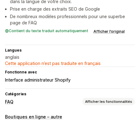
dans la langue de votre choix.
Prise en charge des extraits SEO de Google
De nombreux modèles professionnels pour une superbe
page de FAQ
Contient du texte traduit automatiquement
Afficher l’original
Langues
anglais
Cette application n’est pas traduite en français
Fonctionne avec
Interface administrateur Shopify
Catégories
FAQ
Afficher les fonctionnalités
Outils d’édition
Boutiques en ligne – autre
HTML
Éditeur de texte enrichi
Éditeur avec fonction de glisser-déposer