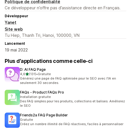
Politique de confidentialité
Ce développeur n’offre pas d’assistance directe en Français.
Développeur
Yanet
Site web
Tu Hiep, Thanh Tri, Hanoi, 100000, VN
Lancement
19 mai 2022
Plus d’applications comme celle-ci
D: AI FAQ Page
étoile(s) sur 5
4,6
(131)
•
Gratuite
131 avis au total
Générez une page de FAQ optimisée pour le SEO avec l’IA en
seulement 30 secondes.
FAQs ‑ Product FAQs Pro
Installation gratuite
Des FAQ simples pour les produits, collections et balises. Améliorez
le SEO
Friends2a FAQ Page Builder
Gratuite
Créez un nombre illimité de FAQ réactives, faciles à personnaliser