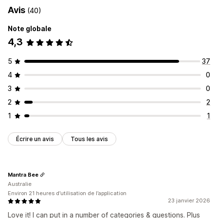
Importation et exportation
URL personnalisée
Multilingue
Avis
(40)
Référencement naturel (SEO)
Traduction
Note globale
Options d’affichage
4,3
Accordions
Onglets
Modèles personnalisés
Page de produit
Page FAQ
Barre de recherche
5
37
Optimisation pour le format mobile
4
0
Police et couleur personnalisées
CSS personnalisées
3
0
2
2
1
1
Écrire un avis
Tous les avis
Mantra Bee
Australie
Environ 21 heures d’utilisation de l’application
23 janvier 2026
Love it! I can put in a number of categories & questions. Plus