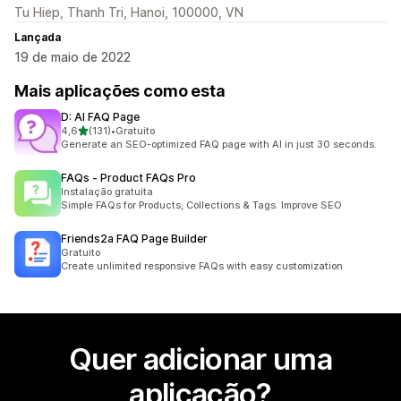
Tu Hiep, Thanh Tri, Hanoi, 100000, VN
Lançada
19 de maio de 2022
Mais aplicações como esta
D: AI FAQ Page
de 5 estrelas
4,6
(131)
•
Gratuito
131 total de avaliações
Generate an SEO-optimized FAQ page with AI in just 30 seconds.
FAQs ‑ Product FAQs Pro
Instalação gratuita
Simple FAQs for Products, Collections & Tags. Improve SEO
Friends2a FAQ Page Builder
Gratuito
Create unlimited responsive FAQs with easy customization
Quer adicionar uma
aplicação?