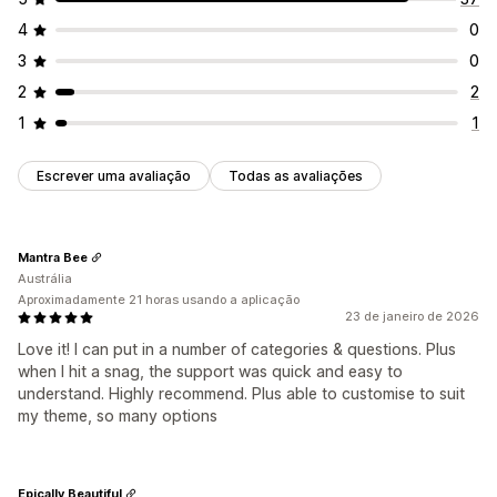
CSS personalizado
4
0
3
0
2
2
1
1
Escrever uma avaliação
Todas as avaliações
Mantra Bee
Austrália
Aproximadamente 21 horas usando a aplicação
23 de janeiro de 2026
Love it! I can put in a number of categories & questions. Plus
when I hit a snag, the support was quick and easy to
understand. Highly recommend. Plus able to customise to suit
my theme, so many options
Epically Beautiful