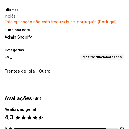
Idiomas
inglês
Esta aplicação não está traduzida em português (Portugal)
Funciona com
Admin Shopify
Categorias
FAQ
Mostrar funcionalidades
Ferramentas de edição
Frentes de loja - Outro
HTML
Editor de texto formatado
Editor de arrastar e largar
Importar e exportar
URL personalizado
Multilingue
SEO
Tradução
Avaliações
(40)
Opções de apresentação
Avaliação geral
Acordeões
Separadores
Modelos personalizados
4,3
Página de produto
Página de FAQ
Barra de pesquisa
Reatividade móvel
Tipos de letra e cores personalizados
5
37