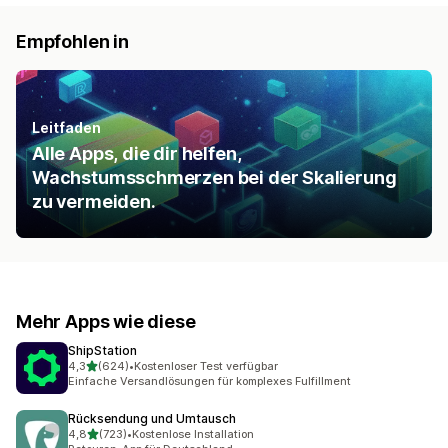
Empfohlen in
Leitfaden
Alle Apps, die dir helfen,
Wachstumsschmerzen bei der Skalierung
zu vermeiden.
Mehr Apps wie diese
ShipStation
von 5 Sternen
4,3
(624)
•
Kostenloser Test verfügbar
624 Rezensionen insgesamt
Einfache Versandlösungen für komplexes Fulfillment
Rücksendung und Umtausch
von 5 Sternen
4,8
(723)
•
Kostenlose Installation
723 Rezensionen insgesamt