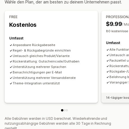
Wähle den Plan, der am besten zu deinem Unternehmen passt.
E-Mail-Benachrichtigungen
Bestellupdates
Automatische Genehmigungen
Rückgabeportal
Benutzerdefinierte Richtlinien
FREE
PROFESSION
Nicht rückgabefähige Artikel
Rückgabefenster
$9.99
Kostenlos
/ M
Rückgabegründe
Mehrere Sprachen
Versandetiketten
80 kostenlose
Rückgabe-Tracking
E-Mail-Benachrichtigungen
Umfasst
Umfasst
Benutzerdefiniertes Branding
Anpassbare Rückgabeseite
Alle Funktio
Regel- & Rückgabegründe einrichten
Verwaltung von Rückerstattungen
Lagerbestands-Updates
Umtausch an
Umtausch gleiches Produkt/Variante
Packzettel u
Rückerstattung: Gutscheincode/Guthaben
Rückerstatt
Unterstützung mehrerer Sprachen
Rückgabe-/
Benachrichtigungen per E-Mail
Belohnung b
Unterstützung mehrerer Versanddienste
Vorrangiger
Theme-Integration unterstützt
14-tägiger ko
Alle Gebühren werden in USD berechnet. Wiederkehrende und
nutzungsabhängige Gebühren werden alle 30 Tage in Rechnung
gestellt.