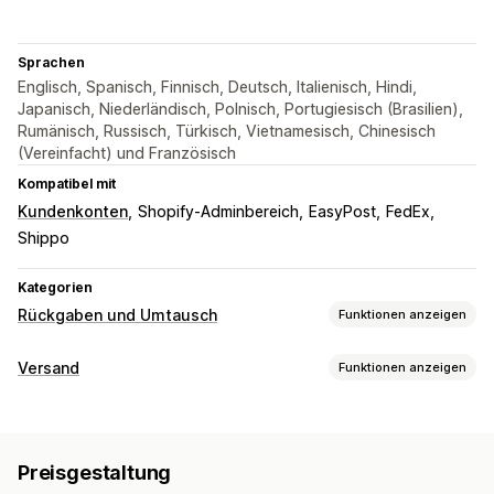
Sprachen
Englisch, Spanisch, Finnisch, Deutsch, Italienisch, Hindi,
Japanisch, Niederländisch, Polnisch, Portugiesisch (Brasilien),
Rumänisch, Russisch, Türkisch, Vietnamesisch, Chinesisch
(Vereinfacht) und Französisch
Kompatibel mit
Kundenkonten
Shopify-Adminbereich
EasyPost
FedEx
Shippo
Kategorien
Rückgaben und Umtausch
Funktionen anzeigen
Rückgabeoptionen
Versand
Funktionen anzeigen
Manuelle Rückerstattungen
Umtauschaktionen
Ersatz
Etiketten und Verpackung
Rückgaben im Geschäft
Geschenkgutscheine
Rücksendeetiketten
Versanddienstleisterauswahl
Shop-Guthaben
Rabattcodes
Preisgestaltung
Verwaltung von Lieferungen
Verwaltung von Rückgaben