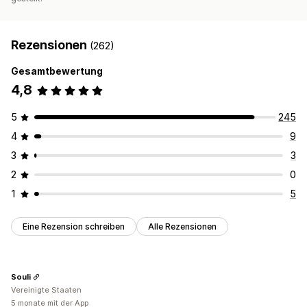
Rezensionen
(262)
Gesamtbewertung
4,8
5
245
4
9
3
3
2
0
1
5
Eine Rezension schreiben
Alle Rezensionen
Souli
Vereinigte Staaten
5 monate mit der App