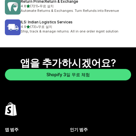
Return Prime:Return & Exchange
별 5개 중
4.8
(721)
•
무료 설치
총 리뷰 721개
Automate Returns & Exchanges. Turn Refunds into Revenue
ILS: Indian Logistics Services
별 5개 중
4.9
(73)
•
무료 설치
총 리뷰 73개
Ship, track & manage returns. All in one order mgmt solution
앱을 추가하시겠어요?
Shopify 3일 무료 체험
앱 범주
인기 범주