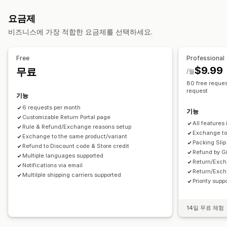
반품 레이블
배송업체 선택
반품 관리
요금제
배송 관리
자동 승인
반품 포털
사용자 지정 정책
반품 불가 항목
반품 창
비즈니스에 가장 적합한 요금제를 선택하세요.
이메일 알림
주문 업데이트
반품 사유
여러 언어
배송 레이블
반품 추적
이메일 알림
사용자 지정 브랜딩
환불 관리
재고 업데이트
Free
Professional
$9.99
무료
/월
80 free reques
request
기능
6 requests per month
기능
Customizable Return Portal page
All features 
Rule & Refund/Exchange reasons setup
Exchange to 
Exchange to the same product/variant
Packing Slip
Refund to Discount code & Store credit
Refund by G
Multiple languages supported
Return/Exch
Notifications via email
Return/Exch
Multilple shipping carriers supported
Priority supp
14일 무료 체험