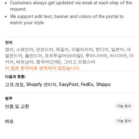
Customers always get updated via email at each step of the
request.
We support edit text, banner and colors of the portal to
match your style.
언어
영어, 스페인어, 핀란드어, 독일어, 이탈리아어, 힌디어, 일본어, 네
덜란드어, 폴란드어, 포르투갈어(브라질), 루마니아어, 러시아어, 터
키어, 베트남어, 중국어(간체), 그리고 프랑스어
이 앱은 한국어로 번역되지 않았습니다
다음과 호환:
고객 계정
Shopify 관리자
EasyPost
FedEx
Shippo
범주
반품 및 교환
기능 표시
반품 옵션
배송
기능 표시
수동 환불
교환
교체
오프라인 스토어 반품
기프트 카드
레이블 및 패키지
스토어 크레딧
할인 코드