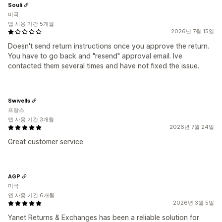
Souli
미국
앱 사용 기간 5개월
2026년 7월 15일
Doesn't send return instructions once you approve the return.
You have to go back and "resend" approval email. Ive
contacted them several times and have not fixed the issue.
Swivells
프랑스
앱 사용 기간 3개월
2026년 7월 24일
Great customer service
AGP
미국
앱 사용 기간 6개월
2026년 3월 5일
Yanet Returns & Exchanges has been a reliable solution for