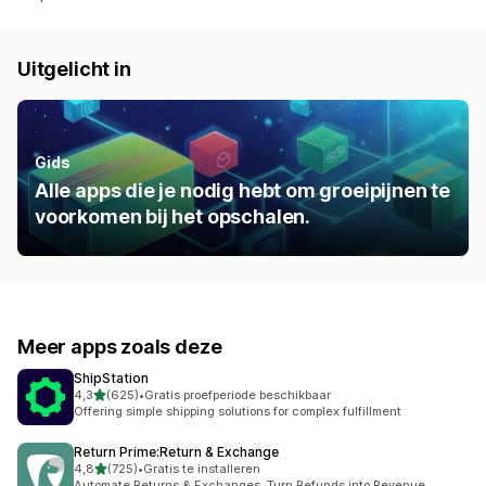
Uitgelicht in
Gids
Alle apps die je nodig hebt om groeipijnen te
voorkomen bij het opschalen.
Meer apps zoals deze
ShipStation
van 5 sterren
4,3
(625)
•
Gratis proefperiode beschikbaar
625 recensies in totaal
Offering simple shipping solutions for complex fulfillment
Return Prime:Return & Exchange
van 5 sterren
4,8
(725)
•
Gratis te installeren
725 recensies in totaal
Automate Returns & Exchanges. Turn Refunds into Revenue