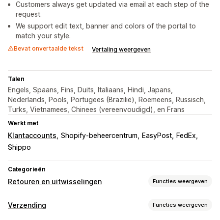
Customers always get updated via email at each step of the
request.
We support edit text, banner and colors of the portal to
match your style.
Bevat onvertaalde tekst
Vertaling weergeven
Talen
Engels, Spaans, Fins, Duits, Italiaans, Hindi, Japans,
Nederlands, Pools, Portugees (Brazilië), Roemeens, Russisch,
Turks, Vietnamees, Chinees (vereenvoudigd), en Frans
Werkt met
Klantaccounts
Shopify-beheercentrum
EasyPost
FedEx
Shippo
Categorieën
Retouren en uitwisselingen
Functies weergeven
Retouropties
Verzending
Functies weergeven
Handmatige terugbetalingen
Omruilingen
Vervangingen