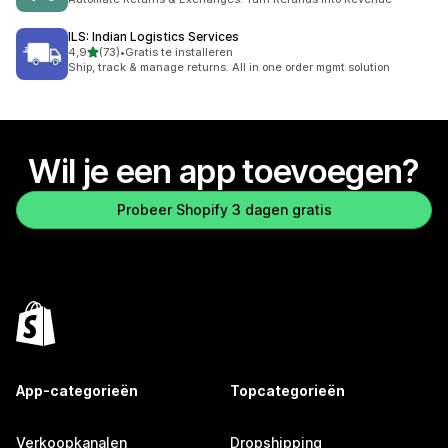
ILS: Indian Logistics Services
van 5 sterren
4,9
(73)
•
Gratis te installeren
73 recensies in totaal
Ship, track & manage returns. All in one order mgmt solution
Wil je een app toevoegen?
Probeer Shopify 3 dagen gratis
App-categorieën
Topcategorieën
Verkoopkanalen
Dropshipping