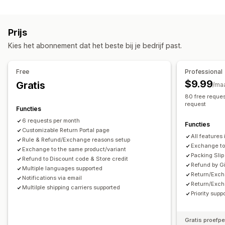
Labels en verpakking
Retouren in de winkel
Cadeaubonnen
Winkeltegoed
Retourlabels
Vervoerdersselectie
Kortingscodes
Prijs
Zendingen beheren
Retourbeheer
Kies het abonnement dat het beste bij je bedrijf past.
E-mailmeldingen
Updates van bestellingen
Automatische goedkeuringen
Retourportal
Aangepast beleid
Niet-retourneerbare artikelen
Free
Professional
Retourperioden
Retourredenen
Meerdere talen
$9.99
Gratis
/ma
Verzendlabels
Retouren volgen
E-mailmeldingen
80 free reques
request
Aangepaste branding
Beheer van terugbetalingen
Functies
Voorraadupdates
6 requests per month
Functies
Customizable Return Portal page
All features 
Rule & Refund/Exchange reasons setup
Exchange to 
Exchange to the same product/variant
Packing Slip
Refund to Discount code & Store credit
Refund by G
Multiple languages supported
Return/Exch
Notifications via email
Return/Exch
Multilple shipping carriers supported
Priority supp
Gratis proefp