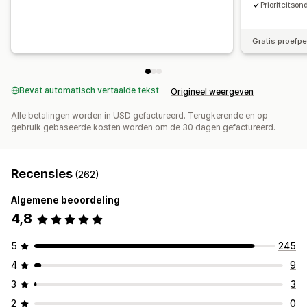
Prioriteitso
Gratis proefp
Bevat automatisch vertaalde tekst
Origineel weergeven
Alle betalingen worden in USD gefactureerd. Terugkerende en op
gebruik gebaseerde kosten worden om de 30 dagen gefactureerd.
Recensies
(262)
Algemene beoordeling
4,8
5
245
4
9
3
3
2
0