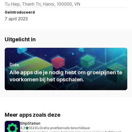
Tu Hiep, Thanh Tri, Hanoi, 100000, VN
Geïntroduceerd
7 april 2023
Uitgelicht in
Gids
Alle apps die je nodig hebt om groeipijnen te
voorkomen bij het opschalen.
Meer apps zoals deze
ShipStation
van 5 sterren
4,3
(624)
•
Gratis proefperiode beschikbaar
624 recensies in totaal