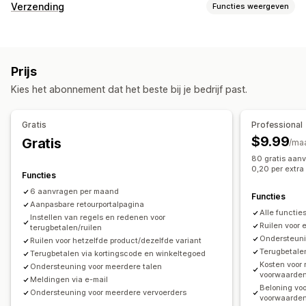
Retouropties
Verzending
Functies weergeven
Handmatige terugbetalingen
Omruilingen
Vervangingen
Labels en verpakking
Retouren in de winkel
Cadeaubonnen
Winkeltegoed
Retourlabels
Vervoerdersselectie
Kortingscodes
Prijs
Zendingen beheren
Retourbeheer
Kies het abonnement dat het beste bij je bedrijf past.
E-mailmeldingen
Updates van bestellingen
Automatische goedkeuringen
Retourportal
Aangepast beleid
Niet-retourneerbare artikelen
Gratis
Professional
Retourperioden
Retourredenen
Meerdere talen
$9.99
Gratis
/ma
Verzendlabels
Retouren volgen
E-mailmeldingen
80 gratis aan
0,20 per extr
Aangepaste branding
Beheer van terugbetalingen
Functies
Voorraadupdates
6 aanvragen per maand
Functies
Aanpasbare retourportalpagina
Alle functie
Instellen van regels en redenen voor
Ruilen voor 
terugbetalen/ruilen
Ondersteuni
Ruilen voor hetzelfde product/dezelfde variant
Terugbetale
Terugbetalen via kortingscode en winkeltegoed
Kosten voor 
Ondersteuning voor meerdere talen
voorwaarde
Meldingen via e-mail
Beloning voo
Ondersteuning voor meerdere vervoerders
voorwaarde