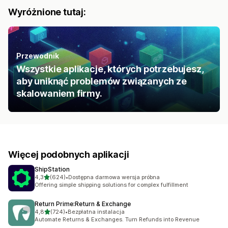
Wyróżnione tutaj:
Przewodnik
Wszystkie aplikacje, których potrzebujesz,
aby uniknąć problemów związanych ze
skalowaniem firmy.
Więcej podobnych aplikacji
ShipStation
na 5 gwiazdek
4,3
(624)
•
Dostępna darmowa wersja próbna
Łączna liczba recenzji: 624
Offering simple shipping solutions for complex fulfillment
Return Prime:Return & Exchange
na 5 gwiazdek
4,8
(724)
•
Bezpłatna instalacja
Łączna liczba recenzji: 724
Automate Returns & Exchanges. Turn Refunds into Revenue