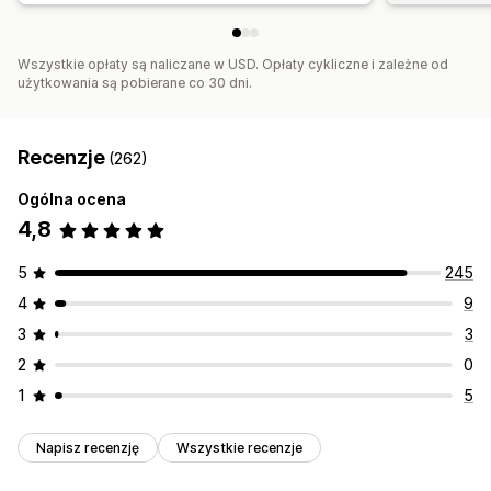
Wszystkie opłaty są naliczane w USD. Opłaty cykliczne i zależne od
użytkowania są pobierane co 30 dni.
Recenzje
(262)
Ogólna ocena
4,8
5
245
4
9
3
3
2
0
1
5
Napisz recenzję
Wszystkie recenzje