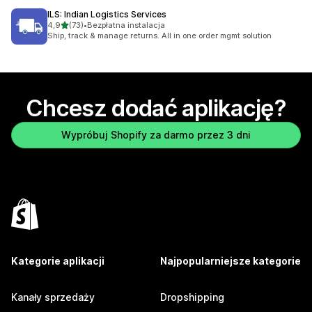
ILS: Indian Logistics Services
na 5 gwiazdek
4,9
(73)
•
Bezpłatna instalacja
Łączna liczba recenzji: 73
Ship, track & manage returns. All in one order mgmt solution
Chcesz dodać aplikację?
Wypróbuj Shopify za darmo przez 3 dni
Kategorie aplikacji
Najpopularniejsze kategorie
Kanały sprzedaży
Dropshipping