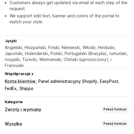
Customers always get updated via email at each step of the
request.
We support edit text, banner and colors of the portal to
match your style.
Języki
Angielski, Hiszpański, Fiński, Niemiecki, Włoski, Hinduski,
Japoński, Holenderski, Polski, Portugalski (Brazylia), rumuński,
rosyjski, Turecki, Wietnamski, Chiński (uproszczony), i
Francuski
Współpracuje z
Konta klientów
Panel administracyjny Shopify
EasyPost
FedEx
Shippo
Kategorie
Zwroty i wymiany
Pokaż funkcje
Opcje zwrotu
Wysyłka
Pokaż funkcje
Ręczne zwroty kosztów
Wymiany
Pozycje zastępcze