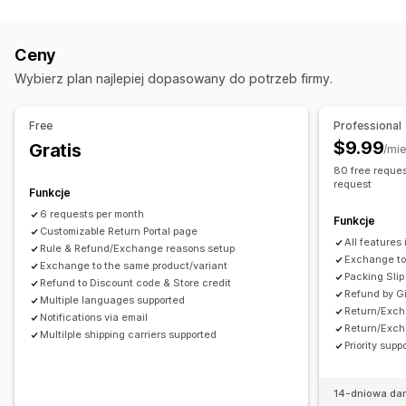
Etykiety i opakowanie
Zwroty w sklepie
Karty prezentowe
Kredyt sklepowy
Etykiety zwrotne
Wybór przewoźnika
Kody rabatowe
Ceny
Zarządzanie przesyłkami
Zarządzanie zwrotami
Wybierz plan najlepiej dopasowany do potrzeb firmy.
Powiadomienia e-mail
Aktualizacje zamówienia
Zautomatyzowane zatwierdzanie
Portal do obsługi zwrotów
Niestandardowe polityki
Free
Professional
Pozycje niepodlegające zwrotowi
$9.99
Gratis
/mie
Okna czasowe dla zwrotów
Powody zwrotów
80 free reques
request
Wielojęzyczne
Etykiety wysyłkowe
Śledzenie zwrotów
Funkcje
Powiadomienia e-mail
Niestandardowy branding
6 requests per month
Funkcje
Customizable Return Portal page
Zarządzanie zwrotem kosztów
All features 
Rule & Refund/Exchange reasons setup
Aktualizacje dotyczące zapasów
Exchange to 
Exchange to the same product/variant
Packing Slip
Refund to Discount code & Store credit
Refund by G
Multiple languages supported
Return/Exch
Notifications via email
Return/Exch
Multilple shipping carriers supported
Priority supp
14-dniowa da