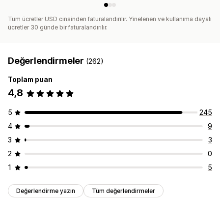
Tüm ücretler USD cinsinden faturalandırılır. Yinelenen ve kullanıma dayalı
ücretler 30 günde bir faturalandırılır.
Değerlendirmeler
(262)
Toplam puan
4,8
5
245
4
9
3
3
2
0
1
5
Değerlendirme yazın
Tüm değerlendirmeler