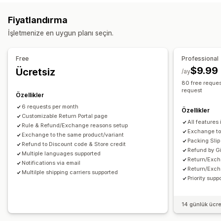
İade etiketleri
Taşıyıcı şirket seçimi
İndirim kodları
Fiyatlandırma
Kargoları yönetme
İade yönetimi
İşletmenize en uygun planı seçin.
E-posta bildirimleri
Sipariş güncellemeleri
Otomatik onaylar
İade portalı
Özel politikalar
İade edilemeyen ürünler
İade süresi
İade nedenleri
Free
Professional
Çoklu dil
Kargo etiketleri
İade takibi
E-posta bildirimleri
$9.99
Ücretsiz
/ay
Özel marka öğeleri
Para iadesi yönetimi
80 free reques
request
Stok güncellemeleri
Özellikler
6 requests per month
Özellikler
Customizable Return Portal page
All features 
Rule & Refund/Exchange reasons setup
Exchange to 
Exchange to the same product/variant
Packing Slip
Refund to Discount code & Store credit
Refund by G
Multiple languages supported
Return/Exch
Notifications via email
Return/Exch
Multilple shipping carriers supported
Priority supp
14 günlük ücr