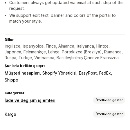
Customers always get updated via email at each step of the
request.
We support edit text, banner and colors of the portal to
match your style.
Diller
İngilizce, İspanyolca, Fince, Almanca, İtalyanca, Hintçe,
Japonca, Felemenkçe, Lehçe, Portekizce (Brezilya), Rumence,
Rusça, Türkçe, Vietnamca, Basitleştirilmiş Çinceve Fransızca
Şunlarla birlikte çalışır:
Müşteri hesapları
Shopify Yöneticisi
EasyPost
FedEx
Shippo
Kategoriler
İade ve değişim işlemleri
Özellikleri göster
İade seçenekleri
Kargo
Özellikleri göster
Manuel para iadeleri
Değişimler
Değiştirmeler
Etiketler ve ambalaj
Mağaza içi iadeler
Hediye kartları
Mağaza kredisi