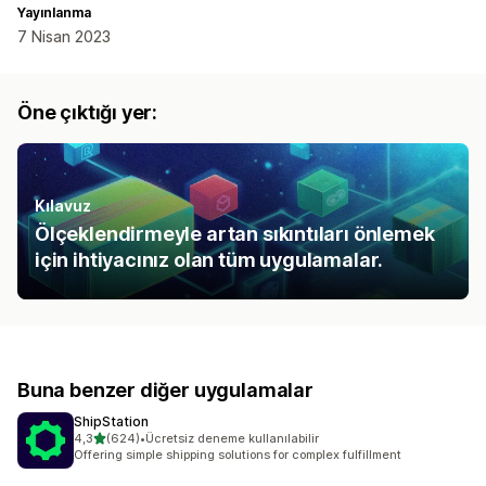
Yayınlanma
7 Nisan 2023
Öne çıktığı yer:
Kılavuz
Ölçeklendirmeyle artan sıkıntıları önlemek
için ihtiyacınız olan tüm uygulamalar.
Buna benzer diğer uygulamalar
ShipStation
5 yıldız üzerinden
4,3
(624)
•
Ücretsiz deneme kullanılabilir
toplam 624 değerlendirme
Offering simple shipping solutions for complex fulfillment