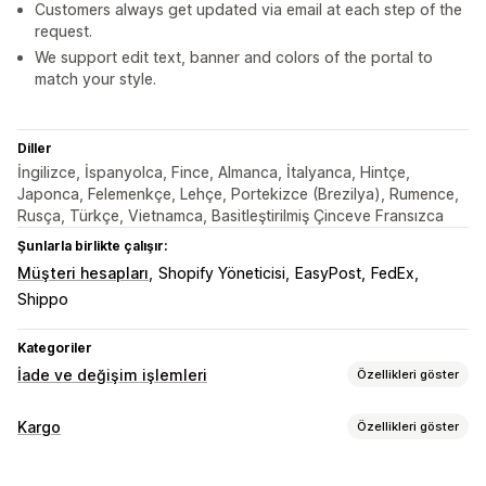
Customers always get updated via email at each step of the
request.
We support edit text, banner and colors of the portal to
match your style.
Diller
İngilizce, İspanyolca, Fince, Almanca, İtalyanca, Hintçe,
Japonca, Felemenkçe, Lehçe, Portekizce (Brezilya), Rumence,
Rusça, Türkçe, Vietnamca, Basitleştirilmiş Çinceve Fransızca
Şunlarla birlikte çalışır:
Müşteri hesapları
Shopify Yöneticisi
EasyPost
FedEx
Shippo
Kategoriler
İade ve değişim işlemleri
Özellikleri göster
İade seçenekleri
Kargo
Özellikleri göster
Manuel para iadeleri
Değişimler
Değiştirmeler
Etiketler ve ambalaj
Mağaza içi iadeler
Hediye kartları
Mağaza kredisi