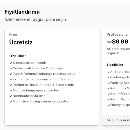
İade etiketleri
Taşıyıcı şirket seçimi
İndirim kodları
Fiyatlandırma
Kargoları yönetme
İade yönetimi
İşletmenize en uygun planı seçin.
E-posta bildirimleri
Sipariş güncellemeleri
Otomatik onaylar
İade portalı
Özel politikalar
İade edilemeyen ürünler
İade süresi
İade nedenleri
Free
Professional
Çoklu dil
Kargo etiketleri
İade takibi
E-posta bildirimleri
$9.99
Ücretsiz
/ay
Özel marka öğeleri
Para iadesi yönetimi
80 free reques
request
Stok güncellemeleri
Özellikler
6 requests per month
Özellikler
Customizable Return Portal page
All features 
Rule & Refund/Exchange reasons setup
Exchange to 
Exchange to the same product/variant
Packing Slip
Refund to Discount code & Store credit
Refund by G
Multiple languages supported
Return/Exch
Notifications via email
Return/Exch
Multilple shipping carriers supported
Priority supp
14 günlük ücr