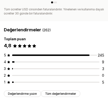
Tüm ücretler USD cinsinden faturalandırılır. Yinelenen ve kullanıma dayalı
ücretler 30 günde bir faturalandırılır.
Değerlendirmeler
(262)
Toplam puan
4,8
5
245
4
9
3
3
2
0
1
5
Değerlendirme yazın
Tüm değerlendirmeler