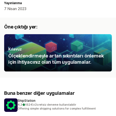
Yayınlanma
7 Nisan 2023
Öne çıktığı yer:
Kılavuz
Ölçeklendirmeyle artan sıkıntıları önlemek
için ihtiyacınız olan tüm uygulamalar.
Buna benzer diğer uygulamalar
ShipStation
5 yıldız üzerinden
4,3
(624)
•
Ücretsiz deneme kullanılabilir
toplam 624 değerlendirme
Offering simple shipping solutions for complex fulfillment