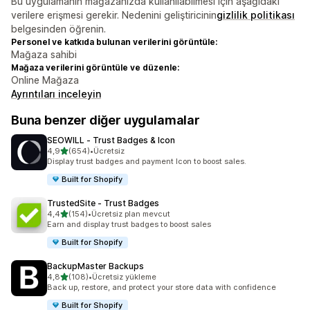
Bu uygulamanın mağazanızda kullanılabilmesi için aşağıdaki
verilere erişmesi gerekir. Nedenini geliştiricinin
gizlilik politikası
belgesinden öğrenin.
Personel ve katkıda bulunan verilerini görüntüle:
Mağaza sahibi
Mağaza verilerini görüntüle ve düzenle:
Online Mağaza
Ayrıntıları inceleyin
Buna benzer diğer uygulamalar
SEOWILL ‑ Trust Badges & Icon
5 yıldız üzerinden
4,9
(654)
•
Ücretsiz
toplam 654 değerlendirme
Display trust badges and payment Icon to boost sales.
Built for Shopify
TrustedSite ‑ Trust Badges
5 yıldız üzerinden
4,4
(154)
•
Ücretsiz plan mevcut
toplam 154 değerlendirme
Earn and display trust badges to boost sales
Built for Shopify
BackupMaster Backups
5 yıldız üzerinden
4,8
(108)
•
Ücretsiz yükleme
toplam 108 değerlendirme
Back up, restore, and protect your store data with confidence
Built for Shopify