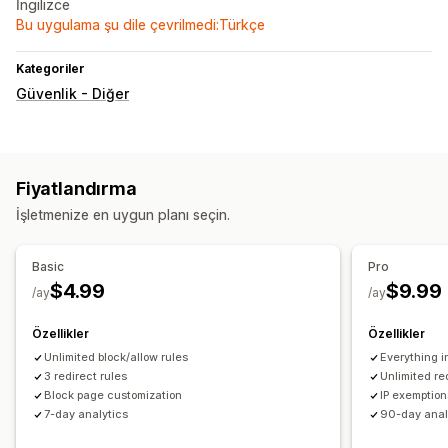
İngilizce
Bu uygulama şu dile çevrilmedi:Türkçe
Kategoriler
Güvenlik - Diğer
Fiyatlandırma
İşletmenize en uygun planı seçin.
Basic
Pro
$4.99
$9.99
/ay
/ay
Özellikler
Özellikler
Unlimited block/allow rules
Everything i
3 redirect rules
Unlimited re
Block page customization
IP exemption
7-day analytics
90-day anal