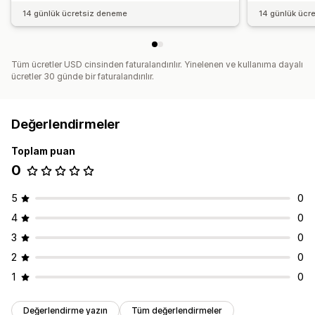
14 günlük ücretsiz deneme
14 günlük ücr
Tüm ücretler USD cinsinden faturalandırılır. Yinelenen ve kullanıma dayalı
ücretler 30 günde bir faturalandırılır.
Değerlendirmeler
Toplam puan
0
5
0
4
0
3
0
2
0
1
0
Değerlendirme yazın
Tüm değerlendirmeler