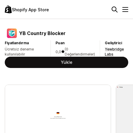
Shopify App Store
YB Country Blocker
Fiyatlandırma
Puan
Geliştirici
Ücretsiz deneme
(0
Yewbridge
0,0
kullanılabilir
Değerlendirmeler)
Labs
Yükle