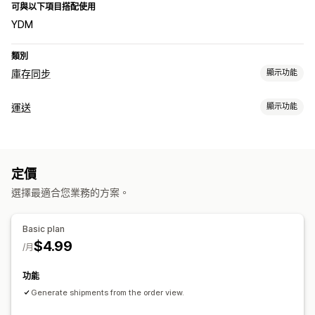
可與以下項目搭配使用
YDM
類別
庫存同步
顯示功能
同步類型
運送
顯示功能
自動
標籤和包材
通知和報告
地址驗證
自動化提醒
定價
管理貨件
選擇最適合您業務的方案。
品牌追蹤頁面
Basic plan
$4.99
/月
功能
Generate shipments from the order view.