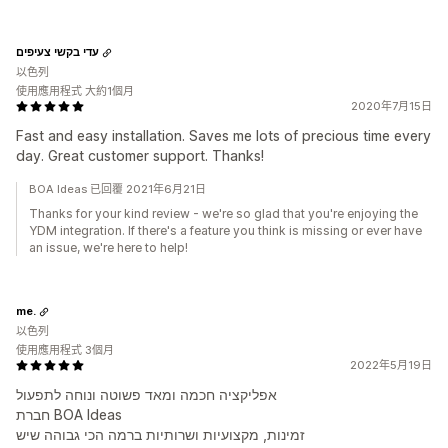
עדי בקשי צעיפים
以色列
使用應用程式 大約1個月
2020年7月15日
Fast and easy installation. Saves me lots of precious time every
day. Great customer support. Thanks!
BOA Ideas 已回覆 2021年6月21日
Thanks for your kind review - we're so glad that you're enjoying the
YDM integration. If there's a feature you think is missing or ever have
an issue, we're here to help!
me.
以色列
使用應用程式 3個月
2022年5月19日
אפליקציה חכמה ומאד פשוטה ונוחה לתפעול
חברת BOA Ideas
זמינות, מקצועיות ושרותיות ברמה הכי גבוהה שיש