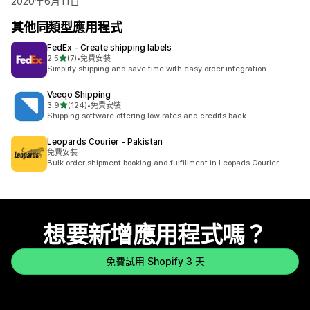
2020年6月11日
其他同類型應用程式
FedEx ‑ Create shipping labels
滿分 5 顆星
2.5
(7)
•
免費安裝
共有 7 則評價
Simplify shipping and save time with easy order integration.
Veeqo Shipping
滿分 5 顆星
3.9
(124)
•
免費安裝
共有 124 則評價
Shipping software offering low rates and credits back
Leopards Courier ‑ Pakistan
免費安裝
Bulk order shipment booking and fulfillment in Leopads Courier
想要新增應用程式嗎？
免費試用 Shopify 3 天