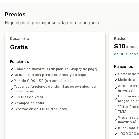
Búsqueda instantánea
Búsqueda personalizada
Precios
Barra de búsqueda
Elige el plan que mejor se adapte a tu negocio.
Personalización de muestra
Adaptación a dispositivos móviles
CSS personalizado
Desarrollo
Básico
Diseño personalizado
Visualización de filtros
$10
Gratis
al mes
Filtros personalizados
Página de resultados de búsqueda
o $96 al año c
Funciones
Informes y estadísticas
Funciones
Tienda de desarrollo (sin plan de Shopify de pago)
Paneles de control personalizados
Campos de Y
No funciona con planes de Shopify de pago
Modo de ace
Plan de 0,00 USD (sin comisiones)
Asignación 
Todas las funciones del plan Básico con algunas
universal
limitaciones
Importación 
100 filas de YMM
rangos de a
5 campos de YMM
"Filtros" ad
Exportación de 1.000 productos
YMM
Visualizaci
(máximo 4)
Búsqueda a
1.000.000 d