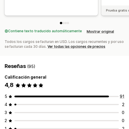
Prueba gratis 
Contiene texto traducido automáticamente
Mostrar original
Todos los cargos se facturan en USD. Los cargos recurrentes y por uso
se facturan cada 30 días.
Ver todas las opciones de precios
Reseñas
(95)
Calificación general
4,8
5
91
4
2
3
0
2
0
1
2