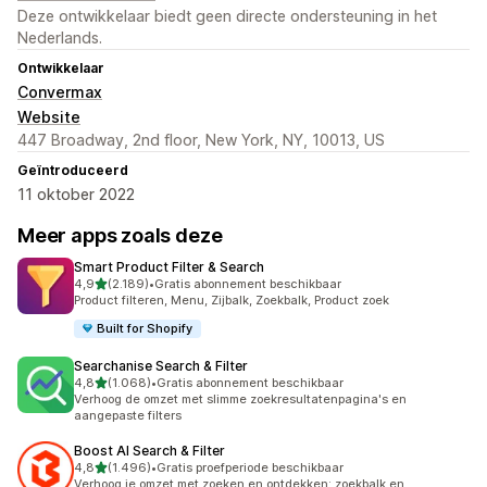
Deze ontwikkelaar biedt geen directe ondersteuning in het
Nederlands.
Ontwikkelaar
Convermax
Website
447 Broadway, 2nd floor, New York, NY, 10013, US
Geïntroduceerd
11 oktober 2022
Meer apps zoals deze
Smart Product Filter & Search
van 5 sterren
4,9
(2.189)
•
Gratis abonnement beschikbaar
2189 recensies in totaal
Product filteren, Menu, Zijbalk, Zoekbalk, Product zoek
Built for Shopify
Searchanise Search & Filter
van 5 sterren
4,8
(1.068)
•
Gratis abonnement beschikbaar
1068 recensies in totaal
Verhoog de omzet met slimme zoekresultatenpagina's en
aangepaste filters
Boost AI Search & Filter
van 5 sterren
4,8
(1.496)
•
Gratis proefperiode beschikbaar
1496 recensies in totaal
Verhoog je omzet met zoeken en ontdekken: zoekbalk en