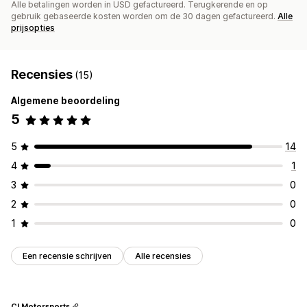
Alle betalingen worden in USD gefactureerd. Terugkerende en op
gebruik gebaseerde kosten worden om de 30 dagen gefactureerd.
Alle
prijsopties
Recensies
(15)
Algemene beoordeling
5
5
14
4
1
3
0
2
0
1
0
Een recensie schrijven
Alle recensies
CI Motorsports