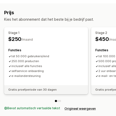
Zwevende knop
Pictogrammen
Tabbladen
Boom
Zijbalk
Automatisch aanvullen
Direct zoeken
Meerdere talen
Browsen
Prijs
Tolerantie voor typfouten
Groepen met synoniemen
Broodkruimels
Oneindig scrollen
Scrol naar boven
Kies het abonnement dat het beste bij je bedrijf past.
Stopwoorden
Zoeksuggesties
Productaanbevelingen
Sticky navigatiebalk
Productboosts
Multi-filter
Stage 1
Stage 2
Gepersonaliseerde zoekopdracht
Aangepaste ranking
Aanpassing
$250
$450
/maand
/ma
Zoekbalk
Resultaten uitsluiten
Kleur en lettertype
Badges en labels
Aangepaste pictogrammen
Afbeeldingsgrootte
Aanpassing van weergave
Functies
Functies
Aangepaste CSS
Meerdere talen
Mobiel responsief
Mobiel responsief
tot 50.000 gebruikers/mnd
Aangepaste CSS
Aangepaste stijl
tot 100.000
Analytics
250.000 producten
500.000 pr
Filterweergave
Aangepaste filters
Zoekresultatenpagina
inclusief alle functies
inclusief all
Sorteren
selfservice-onboarding
2 uur onboa
e-mailondersteuning
e-mail- en 
Analytics
Filtergebruik
Analytics in realtime
Zoekopdrachten
Gratis proefperiode van 30 dagen
Gratis proefp
Bevat automatisch vertaalde tekst
Origineel weergeven