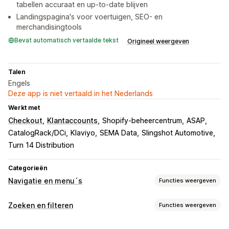
tabellen accuraat en up-to-date blijven
Landingspagina's voor voertuigen, SEO- en
merchandisingtools
Bevat automatisch vertaalde tekst
Origineel weergeven
Talen
Engels
Deze app is niet vertaald in het Nederlands
Werkt met
Checkout
Klantaccounts
Shopify-beheercentrum
ASAP
CatalogRack/DCi
Klaviyo
SEMA Data
Slingshot Automotive
Turn 14 Distribution
Categorieën
Navigatie en menu´s
Functies weergeven
Menustijl
Zoeken en filteren
Functies weergeven
Megamenu
Mobiel menu
Vervolgkeuzelijst
Zoekfuncties