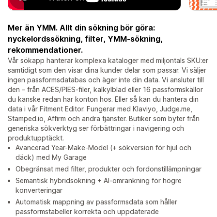
Mer än YMM. Allt din sökning bör göra:
nyckelordssökning, filter, YMM-sökning,
rekommendationer.
Vår sökapp hanterar komplexa kataloger med miljontals SKU:er
samtidigt som den visar dina kunder delar som passar. Vi säljer
ingen passformsdatabas och äger inte din data. Vi ansluter till
den – från ACES/PIES-filer, kalkylblad eller 16 passformskällor
du kanske redan har konton hos. Eller så kan du hantera din
data i vår Fitment Editor. Fungerar med Klaviyo, Judge.me,
Stamped.io, Affirm och andra tjänster. Butiker som byter från
generiska sökverktyg ser förbättringar i navigering och
produktupptäckt.
Avancerad Year-Make-Model (+ sökversion för hjul och
däck) med My Garage
Obegränsat med filter, produkter och fordonstillämpningar
Semantisk hybridsökning + AI-omrankning för högre
konverteringar
Automatisk mappning av passformsdata som håller
passformstabeller korrekta och uppdaterade