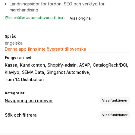
Landningssidor för fordon, SEO och verktyg för
merchandising
Innehåller automatöversatt text
Visa original
Språk
engelska
Denna app finns inte översatt till svenska
Fungerar med
Kassa
Kundkonton
Shopify-admin
ASAP
CatalogRack/DCi
Klaviyo
SEMA Data
Slingshot Automotive
Turn 14 Distribution
Kategorier
Navigering och menyer
Visa funktioner
Menystil
Sök och filtrera
Visa funktioner
Megameny
Mobilmeny
Rullgardinsmeny
Flytande knapp
Sökfunktioner
Ikoner
Flikar
Trä
Sidofält