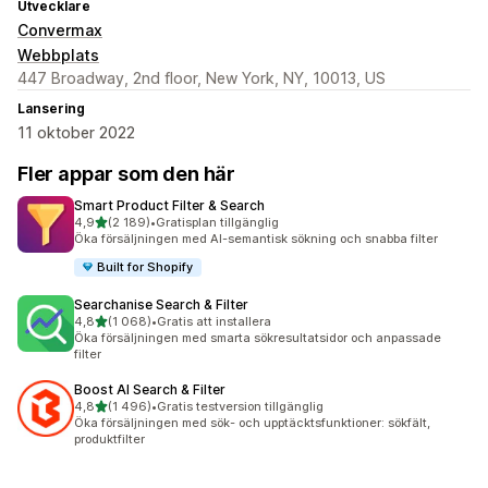
Utvecklare
Convermax
Webbplats
447 Broadway, 2nd floor, New York, NY, 10013, US
Lansering
11 oktober 2022
Fler appar som den här
Smart Product Filter & Search
av 5 stjärnor
4,9
(2 189)
•
Gratisplan tillgänglig
2189 recensioner totalt
Öka försäljningen med AI-semantisk sökning och snabba filter
Built for Shopify
Searchanise Search & Filter
av 5 stjärnor
4,8
(1 068)
•
Gratis att installera
1068 recensioner totalt
Öka försäljningen med smarta sökresultatsidor och anpassade
filter
Boost AI Search & Filter
av 5 stjärnor
4,8
(1 496)
•
Gratis testversion tillgänglig
1496 recensioner totalt
Öka försäljningen med sök- och upptäcktsfunktioner: sökfält,
produktfilter