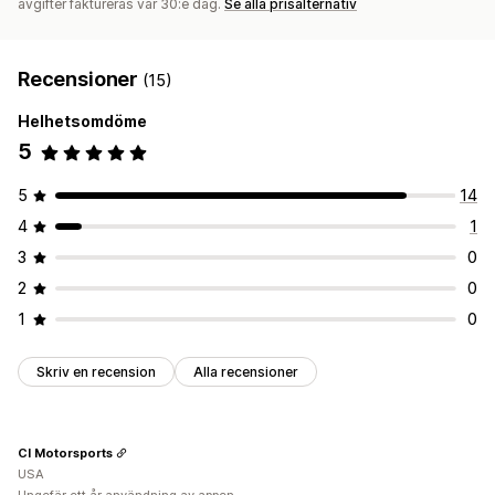
avgifter faktureras var 30:e dag.
Se alla prisalternativ
Recensioner
(15)
Helhetsomdöme
5
5
14
4
1
3
0
2
0
1
0
Skriv en recension
Alla recensioner
CI Motorsports
USA