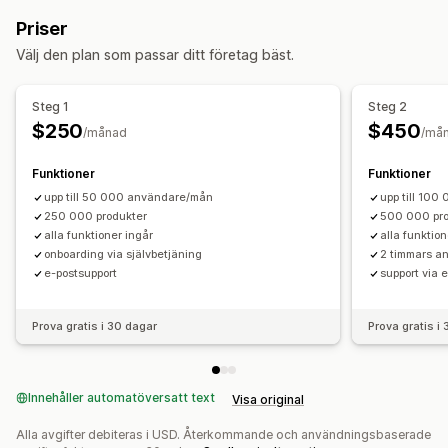
Automatisk ifyllnad
Omedelbar sökning
Flera språk
Surfning
Priser
Felstavningstolerans
Synonymgrupper
Stoppord
Länkstig
Oändlig bläddring
Bläddra längst upp
Välj den plan som passar ditt företag bäst.
Sökförslag
Produktrekommendationer
Produktboost
Sticky navbar
Flera filter
Anpassad sökning
Anpassad rankning
Sökfält
Steg 1
Steg 2
Uteslut resultat
Anpassning
$250
$450
/månad
/må
Färg och teckensnitt
Märken och etiketter
Visningsanpassning
Anpassade ikoner
Bildstorlek
Anpassad CSS
Flera språk
Mobilanpassning
Anpassad CSS
Anpassad stil
Funktioner
Funktioner
Mobilanpassning
Analysverktyg
Visning av filter
upp till 50 000 användare/mån
Anpassade filter
Sökresultatssida
upp till 10
250 000 produkter
500 000 pro
Sortering
alla funktioner ingår
alla funktion
onboarding via självbetjäning
2 timmars a
Analysverktyg
e-postsupport
support via 
Filteranvändning
Analysverktyg i realtid
Sökfrågor
Prova gratis i 30 dagar
Prova gratis i
Innehåller automatöversatt text
Visa original
Alla avgifter debiteras i USD. Återkommande och användningsbaserade