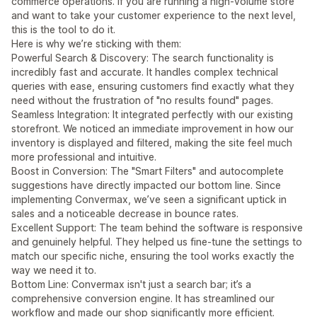
commerce operations. If you are running a high-volume store
and want to take your customer experience to the next level,
this is the tool to do it.
Here is why we’re sticking with them:
Powerful Search & Discovery: The search functionality is
incredibly fast and accurate. It handles complex technical
queries with ease, ensuring customers find exactly what they
need without the frustration of "no results found" pages.
Seamless Integration: It integrated perfectly with our existing
storefront. We noticed an immediate improvement in how our
inventory is displayed and filtered, making the site feel much
more professional and intuitive.
Boost in Conversion: The "Smart Filters" and autocomplete
suggestions have directly impacted our bottom line. Since
implementing Convermax, we’ve seen a significant uptick in
sales and a noticeable decrease in bounce rates.
Excellent Support: The team behind the software is responsive
and genuinely helpful. They helped us fine-tune the settings to
match our specific niche, ensuring the tool works exactly the
way we need it to.
Bottom Line: Convermax isn't just a search bar; it’s a
comprehensive conversion engine. It has streamlined our
workflow and made our shop significantly more efficient.