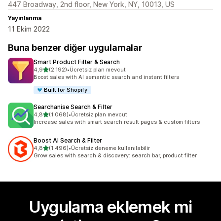
447 Broadway, 2nd floor, New York, NY, 10013, US
Yayınlanma
11 Ekim 2022
Buna benzer diğer uygulamalar
Smart Product Filter & Search
5 yıldız üzerinden
4,9
(2.192)
•
Ücretsiz plan mevcut
toplam 2192 değerlendirme
Boost sales with AI semantic search and instant filters
Built for Shopify
Searchanise Search & Filter
5 yıldız üzerinden
4,8
(1.068)
•
Ücretsiz plan mevcut
toplam 1068 değerlendirme
Increase sales with smart search result pages & custom filters
Boost AI Search & Filter
5 yıldız üzerinden
4,8
(1.496)
•
Ücretsiz deneme kullanılabilir
toplam 1496 değerlendirme
Grow sales with search & discovery: search bar, product filter
Uygulama eklemek mi