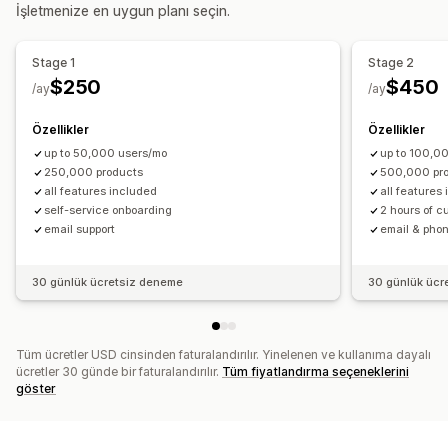
İçerik haritaları
Sonsuz kaydırma
Başa kaydırma
İşletmenize en uygun planı seçin.
Gereksiz sözcükler
Arama önerileri
Ürün önerileri
Yapışkan menü çubuğu
Ürün destekleri
Çoklu filtreleme
Kişiselleştirilmiş arama
Stage 1
Stage 2
Özel sıralama
Arama çubuğu
Sonuçları hariç tutma
Özelleştirme
$250
$450
/ay
/ay
Renk ve yazı tipi
Rozetler ve etiketler
Özel simgeler
Ekran özelleştirme
Görsel boyutu
Özel CSS
Çoklu dil
Mobil duyarlı
Analizler
Mobil duyarlı
Özel CSS
Özel stil
Filtre ekranı
Özellikler
Özellikler
Özel filtreler
up to 50,000 users/mo
Arama sonuçları sayfası
Sıralama
up to 100,0
250,000 products
500,000 pr
Analizler
all features included
all features
self-service onboarding
2 hours of 
Filtre kullanımı
Gerçek zamanlı analizler
Arama sorguları
email support
email & phon
30 günlük ücretsiz deneme
30 günlük ücr
Tüm ücretler USD cinsinden faturalandırılır. Yinelenen ve kullanıma dayalı
ücretler 30 günde bir faturalandırılır.
Tüm fiyatlandırma seçeneklerini
göster