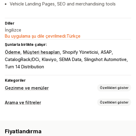
Vehicle Landing Pages, SEO and merchandising tools
Diller
İngilizce
Bu uygulama şu dile çevrilmedi:Türkçe
Şunlarla birlikte çalışır:
Ödeme
Müşteri hesapları
Shopify Yöneticisi
ASAP
CatalogRack/DCi
Klaviyo
SEMA Data
Slingshot Automotive
Turn 14 Distribution
Kategoriler
Gezinme ve menüler
Özellikleri göster
Menü tarzı
Arama ve filtreler
Özellikleri göster
Mega menü
Mobil menü
Açılır menü
Kayan düğme
Arama özellikleri
Simgeler
Sekmeler
Ağaç
Kenar çubuğu
Otomatik tamamlama
Anında arama
Çoklu dil
Göz atma
Fiyatlandırma
Yazım hatası toleransı
Eş anlamlı gruplar