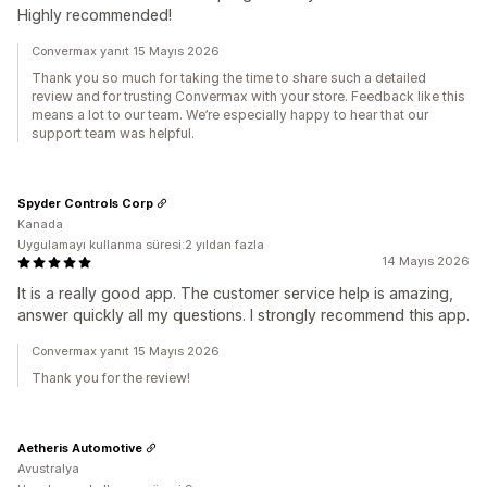
Highly recommended!
Convermax yanıt 15 Mayıs 2026
Thank you so much for taking the time to share such a detailed
review and for trusting Convermax with your store. Feedback like this
means a lot to our team. We’re especially happy to hear that our
support team was helpful.
Spyder Controls Corp
Kanada
Uygulamayı kullanma süresi:2 yıldan fazla
14 Mayıs 2026
It is a really good app. The customer service help is amazing,
answer quickly all my questions. I strongly recommend this app.
Convermax yanıt 15 Mayıs 2026
Thank you for the review!
Aetheris Automotive
Avustralya