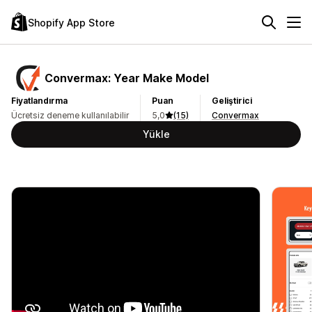
Shopify App Store
Convermax: Year Make Model
Fiyatlandırma
Puan
Geliştirici
Ücretsiz deneme kullanılabilir
5,0
(15)
Convermax
Yükle