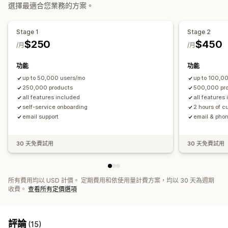
頁面路徑
無限捲動
捲動至頂端
固定式導覽列
選擇最適合您業務的方案。
自訂排名
搜尋列
排除結果
自訂
顯示畫面自訂內容
Stage 1
Stage 2
顏色和字型
徽章和標籤
自訂圖示
圖片尺寸
自訂 CSS
行動裝置回應式設計
自訂 CSS
自訂樣式
篩選條件顯示方式
$250
$450
/月
/月
多國語言
行動裝置回應式設計
分析
自訂篩選條件
搜尋結果頁面
排序
功能
功能
分析
up to 50,000 users/mo
up to 100,0
篩選條件使用情形
即時分析
多組搜尋查詢
250,000 products
500,000 pr
all features included
all features
self-service onboarding
2 hours of 
email support
email & phon
30 天免費試用
30 天免費試用
所有費用均以 USD 計價。 定期費用和依使用量計費方案，均以 30 天為週期
收費。
查看所有定價選項
評論
(15)