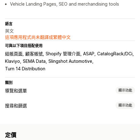
Vehicle Landing Pages, SEO and merchandising tools
語言
英文
這項應用程式尚未翻譯成繁體中文
可與以下項目搭配使用
結帳頁面
顧客帳號
Shopify 管理介面
ASAP
CatalogRack/DCi
Klaviyo
SEMA Data
Slingshot Automotive
Turn 14 Distribution
類別
導覽和選單
顯示功能
選單樣式
搜尋和篩選
顯示功能
大型選單
行動版選單
下拉式選單
浮動按鈕
圖示
分頁
樹狀
搜尋功能
側邊欄
自動完成
立即搜尋
多國語言
錯字容許範圍
同義詞群組
停用詞
瀏覽
定價
搜尋建議
商品推薦
加強宣傳商品
多種篩選條件
個人化搜尋