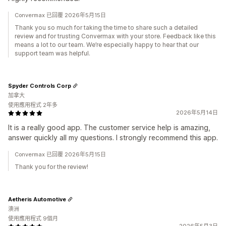
Convermax 已回覆 2026年5月15日
Thank you so much for taking the time to share such a detailed
review and for trusting Convermax with your store. Feedback like this
means a lot to our team. We’re especially happy to hear that our
support team was helpful.
Spyder Controls Corp
加拿大
使用應用程式 2年多
2026年5月14日
It is a really good app. The customer service help is amazing,
answer quickly all my questions. I strongly recommend this app.
Convermax 已回覆 2026年5月15日
Thank you for the review!
Aetheris Automotive
澳洲
使用應用程式 9個月