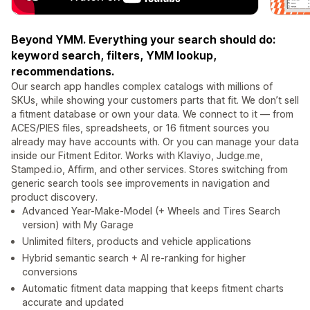
Beyond YMM. Everything your search should do:
keyword search, filters, YMM lookup,
recommendations.
Our search app handles complex catalogs with millions of
SKUs, while showing your customers parts that fit. We don’t sell
a fitment database or own your data. We connect to it — from
ACES/PIES files, spreadsheets, or 16 fitment sources you
already may have accounts with. Or you can manage your data
inside our Fitment Editor. Works with Klaviyo, Judge.me,
Stamped.io, Affirm, and other services. Stores switching from
generic search tools see improvements in navigation and
product discovery.
Advanced Year-Make-Model (+ Wheels and Tires Search
version) with My Garage
Unlimited filters, products and vehicle applications
Hybrid semantic search + AI re-ranking for higher
conversions
Automatic fitment data mapping that keeps fitment charts
accurate and updated