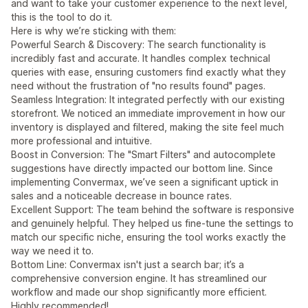
and want to take your customer experience to the next level,
this is the tool to do it.
Here is why we’re sticking with them:
Powerful Search & Discovery: The search functionality is
incredibly fast and accurate. It handles complex technical
queries with ease, ensuring customers find exactly what they
need without the frustration of "no results found" pages.
Seamless Integration: It integrated perfectly with our existing
storefront. We noticed an immediate improvement in how our
inventory is displayed and filtered, making the site feel much
more professional and intuitive.
Boost in Conversion: The "Smart Filters" and autocomplete
suggestions have directly impacted our bottom line. Since
implementing Convermax, we’ve seen a significant uptick in
sales and a noticeable decrease in bounce rates.
Excellent Support: The team behind the software is responsive
and genuinely helpful. They helped us fine-tune the settings to
match our specific niche, ensuring the tool works exactly the
way we need it to.
Bottom Line: Convermax isn't just a search bar; it’s a
comprehensive conversion engine. It has streamlined our
workflow and made our shop significantly more efficient.
Highly recommended!