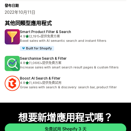
發布日期
2022年10月11日
其他同類型應用程式
Smart Product Filter & Search
滿分 5 顆星
4.9
(2,191)
•
提供免費方案
共有 2191 則評價
Boost sales with AI semantic search and instant filters
Built for Shopify
Searchanise Search & Filter
滿分 5 顆星
4.8
(1,068)
•
提供免費方案
共有 1068 則評價
Increase sales with smart search result pages & custom filters
Boost AI Search & Filter
滿分 5 顆星
4.8
(1,496)
•
提供免費試用
共有 1496 則評價
Grow sales with search & discovery: search bar, product filter
想要新增應用程式嗎？
免費試用 Shopify 3 天