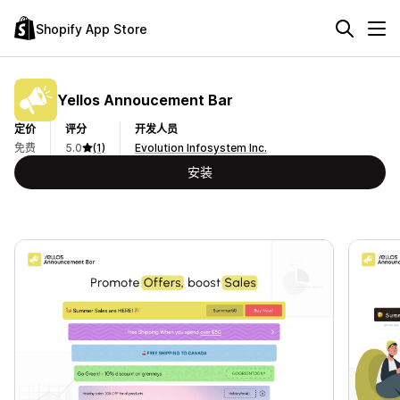
Shopify App Store
Yellos Annoucement Bar
定价
评分
开发人员
免费
5.0
(1)
Evolution Infosystem Inc.
安装