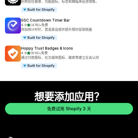
利用信任徽章、功能图标、标签和横幅来促进销售。
Built for Shopify
GSC Countdown Timer Bar
星（满分 5 星）
4.9
(478)
•
免费
总共 478 条评论
添加倒计时栏，营造紧迫感并提升限时促销销量
Built for Shopify
Hoppy Trust Badges & Icons
星（满分 5 星）
4.9
(816)
•
免费
总共 816 条评论
通过付款图标、社交媒体图标、徽章等建立社会认同
Built for Shopify
想要添加应用？
免费试用 Shopify 3 天