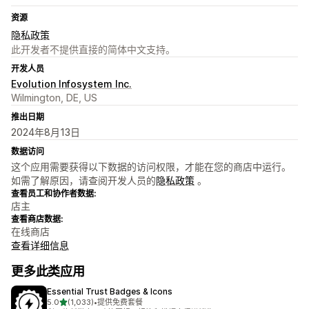
资源
隐私政策
此开发者不提供直接的简体中文支持。
开发人员
Evolution Infosystem Inc.
Wilmington, DE, US
推出日期
2024年8月13日
数据访问
这个应用需要获得以下数据的访问权限，才能在您的商店中运行。
如需了解原因，请查阅开发人员的
隐私政策
。
查看员工和协作者数据:
店主
查看商店数据:
在线商店
查看详细信息
更多此类应用
Essential Trust Badges & Icons
星（满分 5 星）
5.0
(1,033)
•
提供免费套餐
总共 1033 条评论