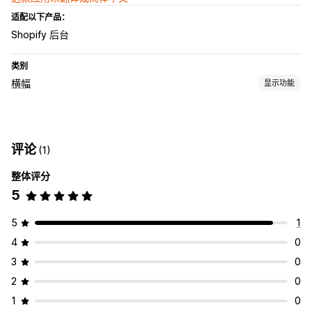
适配以下产品：
Shopify 后台
类别
横幅
显示功能
横幅类型
公告栏
评论
(1)
自定义
整体评分
横幅位置
动画
背景
颜色和字体
安排日程
5
分析和报告
行为跟踪
5
1
4
0
3
0
2
0
1
0