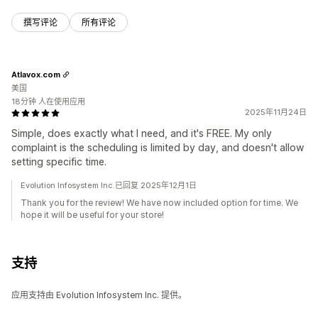
撰写评论
所有评论
Atlavox.com
美国
18分钟 人在使用应用
2025年11月24日
Simple, does exactly what I need, and it's FREE. My only
complaint is the scheduling is limited by day, and doesn't allow
setting specific time.
Evolution Infosystem Inc.已回复 2025年12月1日
Thank you for the review! We have now included option for time. We
hope it will be useful for your store!
支持
应用支持由 Evolution Infosystem Inc. 提供。