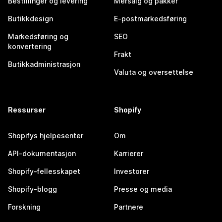
Bestillinger og levering
Mersalg og pakker
Butikkdesign
E-postmarkedsføring
Markedsføring og
SEO
konvertering
Frakt
Butikkadministrasjon
Valuta og oversettelse
Ressurser
Shopify
Shopifys hjelpesenter
Om
API-dokumentasjon
Karrierer
Shopify-fellesskapet
Investorer
Shopify-blogg
Presse og media
Forskning
Partnere