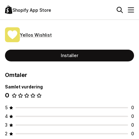
Shopify App Store
Yellos Wishlist
Installer
Omtaler
Samlet vurdering
0
5
0
4
0
3
0
2
0