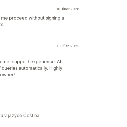
10. únor 2026
et me proceed without signing a
rs
13. říjen 2025
omer support experience. AI
 queries automatically. Highly
 owner!
u v jazyce Čeština.