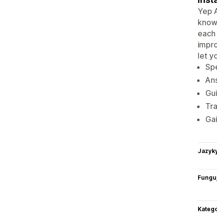
Yep A
knowl
each 
impro
let y
Spe
Ans
Gui
Tra
Gai
Jazyk
Funguj
Katego