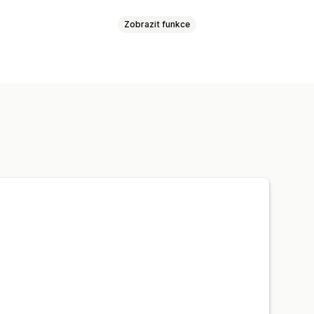
Zobrazit funkce
 hlasu
Více jazyků
ování
Analytika agentů
Více jazyků
SEO
Překlad
ích dotazů
Vyhledávací panel
dotazy
Pozdravy
kazníků
di
Aktualizace objednávek
ní
právy
Tlačítka chatu
r agenta
%