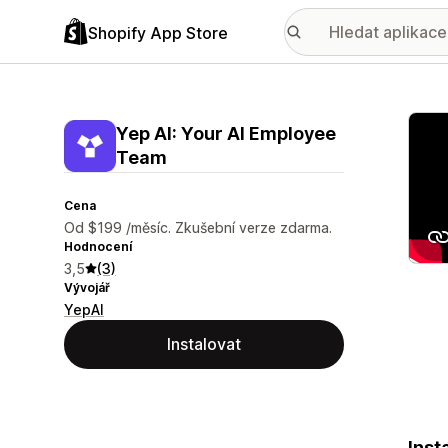
Shopify App Store
Galer
Yep AI: Your AI Employee
Team
Cena
Od $199 /měsíc. Zkušební verze zdarma.
Hodnocení
3,5
(3)
Vývojář
YepAI
Instalovat
Inst