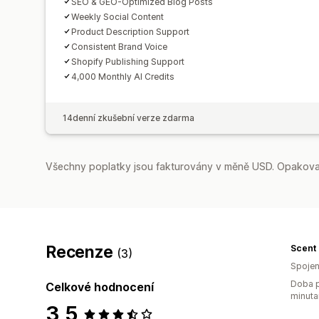
SEO & GEO-Optimized Blog Posts
Weekly Social Content
Product Description Support
Consistent Brand Voice
Shopify Publishing Support
4,000 Monthly AI Credits
14denní zkušební verze zdarma
Všechny poplatky jsou fakturovány v měně USD. Opakovan
Recenze
Scent 
(3)
Spojen
Doba p
Celkové hodnocení
minuta
3,5