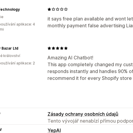
Technology
ie
it says free plan available and wont l
oužívání aplikace: 4
monthly payment false advertising Lia
mi
y Bazar Ltd
é království
Amazing AI Chatbot!
oužívání aplikace: 2
This app completely changed my cust
responds instantly and handles 90% of
recommend it for every Shopify store
e
Zásady ochrany osobních údajů
Tento vývojář nenabízí přímou podpor
ř
YepAI