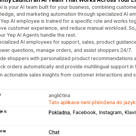
I is your AI team built for your business, combining custom
edge, and marketing automation through specialized AI emp
Yep AI employee is trained for a specific role and works tog
ve customer experience, and reduce manual workload. So, y
our Yep AI Agents handle the rest.
cialized AI employees for support, sales, product guidanc
wer questions, manage orders, and assist shoppers 24/7.
de shoppers with personalized product recommendations an
ck orders automatically and provide multilingual support in
n actionable sales insights from customer interactions and s
y
angličtina
Tato aplikace není přeložena do jazyk
e s:
Pokladna
Facebook
Instagram
Klav
rie
Chat