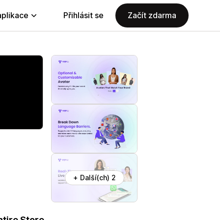
aplikace
Přihlásit se
Začít zdarma
+ Další(ch) 2
tire Store