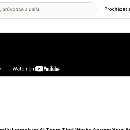
Procházet 
ie propagovaných obrázků
antly Launch an AI Team That Works Across Your En