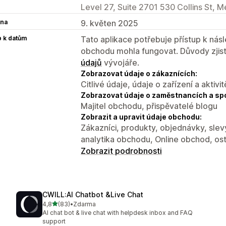
Level 27, Suite 2701 530 Collins St, 
na
9. květen 2025
p k datům
Tato aplikace potřebuje přístup k ná
obchodu mohla fungovat. Důvody zjist
údajů
vývojáře.
Zobrazovat údaje o zákaznících:
Citlivé údaje, údaje o zařízení a aktivit
Zobrazovat údaje o zaměstnancích a sp
Majitel obchodu, přispěvatelé blogu
Zobrazit a upravit údaje obchodu:
Zákazníci, produkty, objednávky, slev
analytika obchodu, Online obchod, ost
Zobrazit podrobnosti
CWILL:AI Chatbot &Live Chat
z 5 hvězd
4,8
(83)
•
Zdarma
Celkový počet recenzí: 83
AI chat bot & live chat with helpdesk inbox and FAQ
support