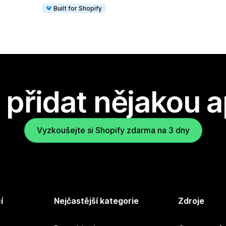
Built for Shopify
přidat nějakou a
Vyzkoušejte si Shopify zdarma na 3 dny
í
Nejčastější kategorie
Zdroje