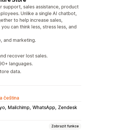
er support, sales assistance, product
loyees. Unlike a single AI chatbot,
ether to help increase sales,
ou can think less, stress less, and
e, and marketing.
d recover lost sales.
 90+ languages.
tore data.
a čeština
iyo
Mailchimp
WhatsApp
Zendesk
Zobrazit funkce