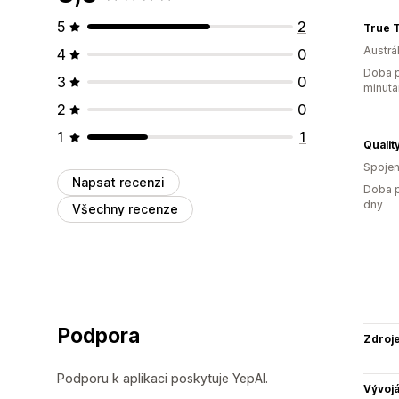
5
2
True 
Austrál
4
0
Doba p
3
0
minuta
2
0
1
1
Qualit
Spojen
Napsat recenzi
Doba p
dny
Všechny recenze
Podpora
Zdroj
Podporu k aplikaci poskytuje YepAI.
Vývojá