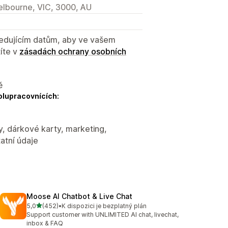
Melbourne, VIC, 3000, AU
sledujícím datům, aby ve vašem
íte v
zásadách ochrany osobních
ě
olupracovnících:
y, dárkové karty, marketing,
atní údaje
Moose AI Chatbot & Live Chat
z 5 hvězd
5,0
(452)
•
K dispozici je bezplatný plán
Celkový počet recenzí: 452
Support customer with UNLIMITED AI chat, livechat,
inbox & FAQ