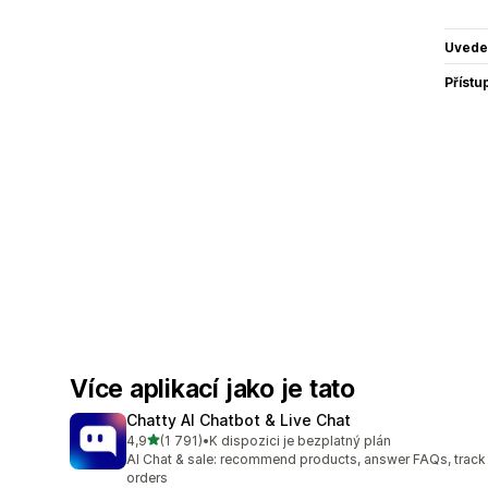
Uvede
Přístu
Více aplikací jako je tato
Chatty AI Chatbot & Live Chat
z 5 hvězd
4,9
(1 791)
•
K dispozici je bezplatný plán
Celkový počet recenzí: 1791
AI Chat & sale: recommend products, answer FAQs, track
orders