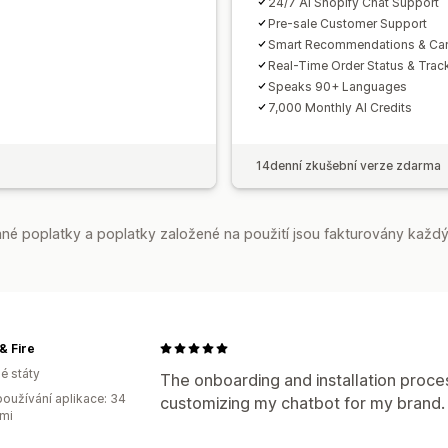
24/7 AI Shopify Chat Support
Pre-sale Customer Support
Smart Recommendations & Car
Real-Time Order Status & Trac
Speaks 90+ Languages
7,000 Monthly AI Credits
14denní zkušební verze zdarma
é poplatky a poplatky založené na použití jsou fakturovány každý
& Fire
é státy
The onboarding and installation proc
oužívání aplikace: 34
customizing my chatbot for my brand.
mi