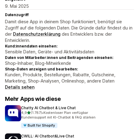
9. Mai 2025
Datenzugriff
Damit diese App in deinem Shop funktioniert, benötigt sie
Zugriff auf die folgenden Daten. Die Gründe dafür findest du in
der
Datenschutzerklärung
des Entwicklers bzw. der
Entwicklerin.
Kund:innendaten einsehen:
Sensible Daten, Geräte- und Aktivitätsdaten
Daten von Mitarbeiter:innen und Beitragenden einsehen:
Shop-Inhaber, Blog-Mitwirkende
Shop-Daten anzeigen und bearbeiten:
Kunden, Produkte, Bestellungen, Rabatte, Gutscheine,
Marketing, Shop-Analysen, Onlineshop, andere Daten
Details sehen
Mehr Apps wie diese
Chatty AI Chatbot & Live Chat
von 5 Sternen
4,9
(1.787)
•
Kostenloser Plan verfügbar
1787 Rezensionen insgesamt
Kundensupport mit KI-Chatbot & FAQ stärken
Built for Shopify
CWILL: AI Chatbot&Live Chat