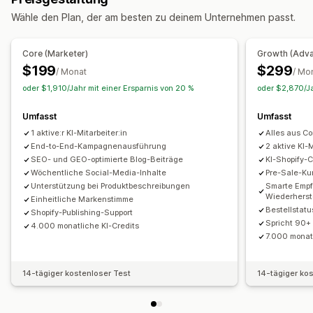
Anzeigeoptionen
Automatisierte Antworten
Wähle den Plan, der am besten zu deinem Unternehmen passt.
Produktseite
FAQ-Seite
Suchleiste
Sofortantworten
Warenkorbwiederherstellung
Rabatte
FAQs
Begrüßungen
Kundenfeedback
Responsivität für Mobilgeräte
Produktempfehlungen
Schnelle Antworten
Core (Marketer)
Growth (Adv
Bestellupdates
Upsell
Transkript senden
$199
$299
/ Monat
/ Mo
oder $1,910/Jahr mit einer Ersparnis von 20 %
oder $2,870/Ja
Anpassung
Farbe und Schriftart
Chatfenster
Begrüßungsnachrichten
Umfasst
Umfasst
Chatschaltflächen
Tagging
Chatflows
Agentavatar
1 aktive:r KI-Mitarbeiter:in
Alles aus Co
End-to-End-Kampagnenausführung
2 aktive KI-
SEO- und GEO-optimierte Blog-Beiträge
KI-Shopify-
Wöchentliche Social-Media-Inhalte
Pre-Sale-Ku
Unterstützung bei Produktbeschreibungen
Smarte Empf
Wiederherst
Einheitliche Markenstimme
Bestellstatu
Shopify-Publishing-Support
Spricht 90+
4.000 monatliche KI-Credits
7.000 monat
14-tägiger kostenloser Test
14-tägiger ko