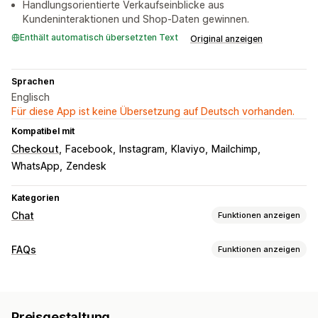
Handlungsorientierte Verkaufseinblicke aus
Kundeninteraktionen und Shop-Daten gewinnen.
Enthält automatisch übersetzten Text
Original anzeigen
Sprachen
Englisch
Für diese App ist keine Übersetzung auf Deutsch vorhanden.
Kompatibel mit
Checkout
Facebook
Instagram
Klaviyo
Mailchimp
WhatsApp
Zendesk
Kategorien
Chat
Funktionen anzeigen
Nachrichten in Echtzeit
FAQs
Funktionen anzeigen
KI-Chatbots
Live-Chat
Sprachunterstützung
Bearbeitungstools
Mehrere Sprachen
Übersetzung in Echtzeit
KI-Generierung
Mehrere Sprachen
SEO
Übersetzung
Verhaltensverfolgung
Agentstatistiken
Kundeneinblicke
Preisgestaltung