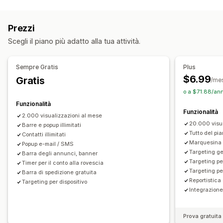
Tipi di pop-up
Iscrizione alla newsletter
Spedizione gratuita
Pop-up di vendita
Pop-up email
Pop-up SMS
Exit intent
Multiannuncio
Notifica
Promozionale
Conto alla rovescia
Prezzi
Sconti
Premi
Timer per conto alla rovescia
Newsletter
Personalizzazione
Scegli il piano più adatto alla tua attività.
Moduli
Banner
Annunci
Sondaggi
Posizione del banner
Animazioni
Visualizzazione fissa
Gestione pop-up
Link e pulsanti
Sfondi
Colore e font
Emoji
Multilingua
Sempre Gratis
Plus
Strumento Editor
Font personalizzati
Localizzazione
Adattivo per dispositivi mobili
Programmazione
$6.99
Gratis
/me
Elenco di acquisizione via email
Geotargeting
Targeting delle campagne
o a $71.88/ann
Elenco di acquisizione via SMS
Trigger e regole
Targeting
Targeting comportamentale
Funzionalità
Funzionalità
Geolocalizzazione
Segmentazione
Aggiunta di tag
2.000 visualizzazioni al mese
Analisi e report
20.000 visu
Reportistica
Barre e popup illimitati
Analisi
Monitoraggio comportamentale
Tutto del pia
Contatti illimitati
Marquesina /
Popup e-mail / SMS
Monitoraggio delle performance
Report sul traffico
Targeting g
Barra degli annunci, banner
Targeting pe
Timer per il conto alla rovescia
Targeting pe
Barra di spedizione gratuita
Reportistica
Targeting per dispositivo
Integrazione
Prova gratuita 