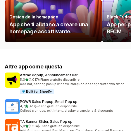
Design della homepage
Black Frid
App che ti aiutano a creare una
App per p
homepage accattivante.
BFCM
Altre app come questa
Attrac Popup, Announcement Bar
stelle su 5
5,0
(1.017)
•
Piano gratuito disponibile
1017 recensioni totali
Add bar, banner, pop up window, marquee header,countdown timer
Built for Shopify
POWR Sales Popup, Email Pop up
stelle su 5
4,7
(417)
•
Piano gratuito disponibile
417 recensioni totali
Collect sign ups, exit intent, display promotions & discounts
TA Banner Slider, Sales Pop up
stelle su 5
5,0
(1.194)
•
Piano gratuito disponibile
1194 recensioni totali
Add Announcement Bar, Marquee, Countdown, Carousel Banners