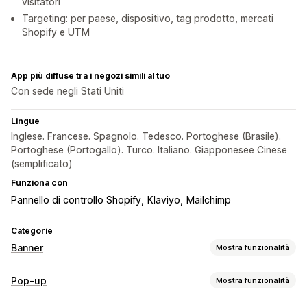
visitatori
Targeting: per paese, dispositivo, tag prodotto, mercati
Shopify e UTM
App più diffuse tra i negozi simili al tuo
Con sede negli Stati Uniti
Lingue
Inglese. Francese. Spagnolo. Tedesco. Portoghese (Brasile).
Portoghese (Portogallo). Turco. Italiano. Giapponesee Cinese
(semplificato)
Funziona con
Pannello di controllo Shopify
Klaviyo
Mailchimp
Categorie
Banner
Mostra funzionalità
Tipo di banner
Pop-up
Mostra funzionalità
Barra degli annunci
Consenso ai cookie