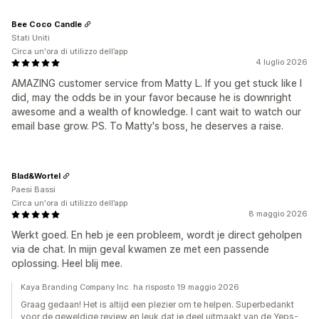
Bee Coco Candle
Stati Uniti
Circa un'ora di utilizzo dell’app
4 luglio 2026
AMAZING customer service from Matty L. If you get stuck like I
did, may the odds be in your favor because he is downright
awesome and a wealth of knowledge. I cant wait to watch our
email base grow. PS. To Matty's boss, he deserves a raise.
Blad&Wortel
Paesi Bassi
Circa un'ora di utilizzo dell’app
8 maggio 2026
Werkt goed. En heb je een probleem, wordt je direct geholpen
via de chat. In mijn geval kwamen ze met een passende
oplossing. Heel blij mee.
Kaya Branding Company Inc. ha risposto 19 maggio 2026
Graag gedaan! Het is altijd een plezier om te helpen. Superbedankt
voor de geweldige review en leuk dat je deel uitmaakt van de Yeps-