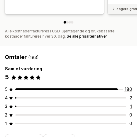
7-dagers grat
Alle kostnader faktureres i USD. Gjentagende og bruksbaserte
kostnader faktureres hver 30. dag.
Se alle prisalternativer
Omtaler
(183)
Samlet vurdering
5
5
180
4
2
3
1
2
0
1
0