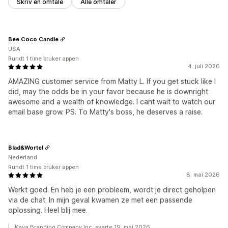
Skriv en omtale
Alle omtaler
Bee Coco Candle
USA
Rundt 1 time bruker appen
4. juli 2026
AMAZING customer service from Matty L. If you get stuck like I
did, may the odds be in your favor because he is downright
awesome and a wealth of knowledge. I cant wait to watch our
email base grow. PS. To Matty's boss, he deserves a raise.
Blad&Wortel
Nederland
Rundt 1 time bruker appen
8. mai 2026
Werkt goed. En heb je een probleem, wordt je direct geholpen
via de chat. In mijn geval kwamen ze met een passende
oplossing. Heel blij mee.
Kaya Branding Company Inc. svarte 19. mai 2026