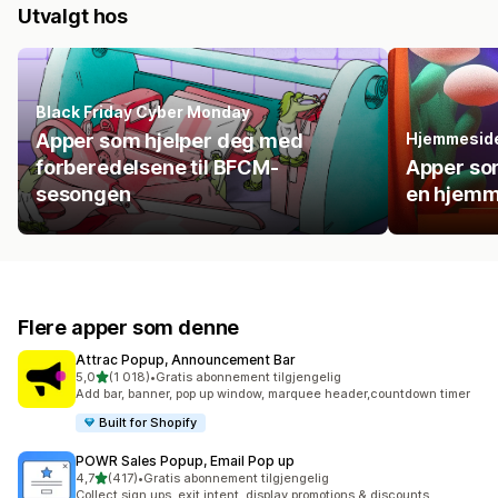
Utvalgt hos
Black Friday Cyber Monday
Apper som hjelper deg med
Hjemmesid
forberedelsene til BFCM-
Apper so
sesongen
en hjemme
Flere apper som denne
Attrac Popup, Announcement Bar
av 5 stjerner
5,0
(1 018)
•
Gratis abonnement tilgjengelig
Totalt 1018 omtaler
Add bar, banner, pop up window, marquee header,countdown timer
Built for Shopify
POWR Sales Popup, Email Pop up
av 5 stjerner
4,7
(417)
•
Gratis abonnement tilgjengelig
Totalt 417 omtaler
Collect sign ups, exit intent, display promotions & discounts