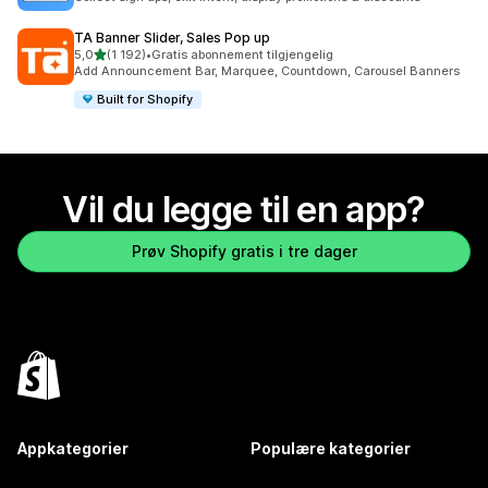
TA Banner Slider, Sales Pop up
av 5 stjerner
5,0
(1 192)
•
Gratis abonnement tilgjengelig
Totalt 1192 omtaler
Add Announcement Bar, Marquee, Countdown, Carousel Banners
Built for Shopify
Vil du legge til en app?
Prøv Shopify gratis i tre dager
Appkategorier
Populære kategorier