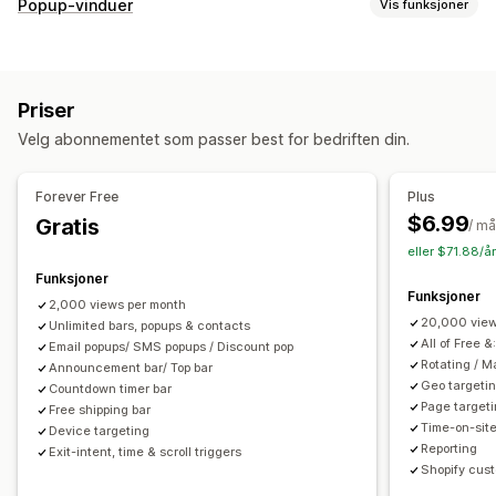
Bannertype
Popup-vinduer
Vis funksjoner
Kunngjøringsfelt
Samtykke til informasjonskapsler
Popup-typer
E-postregistrering
Gratis frakt
Multikunngjøring
Varsel
Popup-vinduer for salg
Popup-vinduer for e-post
Kampanje
Nedtelling
Priser
Popup-vinduer for SMS
Utgangsintensjon
Rabatter
Tilpasning
Velg abonnementet som passer best for bedriften din.
Belønninger
Nedtellingstimer
Nyhetsbrev
Skjemaer
Bannerposisjon
Animasjoner
Festet visning
Bannere
Kunngjøringer
Spørreundersøkelser
Lenker og knapper
Bakgrunner
Farge og skrifttype
Forever Free
Plus
Administrere popup-vinduer
Emojier
Flere språk
Mobilresponsiv
Planlegging
$6.99
Gratis
/ m
Redigeringsverktøy
Egendefinerte skrifttyper
Geo-målretting
Kampanjemålretting
Atferdsmålretting
eller $71.88/å
Lokalisering
Liste for innhenting av e-postadresser
Funksjoner
Analyser og rapportering
Funksjoner
Liste for innhenting av SMS-nummer
Utløsere og regler
2,000 views per month
Atferdssporing
Ytelsessporing
Trafikkrapporter
20,000 view
Målretting
Unlimited bars, popups & contacts
Geolokalisering
Segmentering
Tagging
All of Free &
Email popups/ SMS popups / Discount pop
Rapportering
Analyse
Rotating / 
Announcement bar/ Top bar
Geo targeti
Countdown timer bar
Page target
Free shipping bar
Time-on-site
Device targeting
Reporting
Exit-intent, time & scroll triggers
Shopify cust