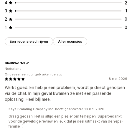
4
2
3
1
2
0
1
0
Een recensie schrijven
Alle recensies
Blad&Wortel
Nederland
Ongeveer een uur gebruiken de app
8 mei 2026
Werkt goed. En heb je een probleem, wordt je direct geholpen
via de chat. In mijn geval kwamen ze met een passende
oplossing. Heel blij mee.
Kaya Branding Company Inc. heeft geantwoord 19 mei 2026
Graag gedaan! Het is altijd een plezier om te helpen. Superbedankt
voor de geweldige review en leuk dat je deel uitmaakt van de Yeps-
familie! :)