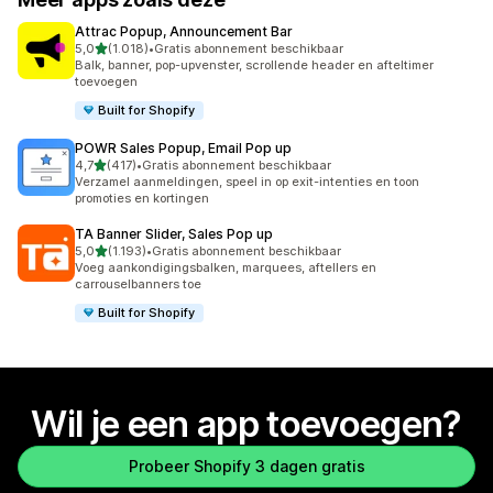
Attrac Popup, Announcement Bar
van 5 sterren
5,0
(1.018)
•
Gratis abonnement beschikbaar
1018 recensies in totaal
Balk, banner, pop-upvenster, scrollende header en afteltimer
toevoegen
Built for Shopify
POWR Sales Popup, Email Pop up
van 5 sterren
4,7
(417)
•
Gratis abonnement beschikbaar
417 recensies in totaal
Verzamel aanmeldingen, speel in op exit-intenties en toon
promoties en kortingen
TA Banner Slider, Sales Pop up
van 5 sterren
5,0
(1.193)
•
Gratis abonnement beschikbaar
1193 recensies in totaal
Voeg aankondigingsbalken, marquees, aftellers en
carrouselbanners toe
Built for Shopify
Wil je een app toevoegen?
Probeer Shopify 3 dagen gratis