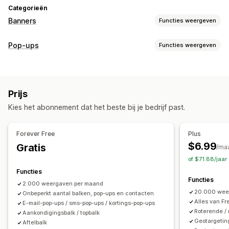
Categorieën
Banners
Functies weergeven
Soorten banners
Pop-ups
Functies weergeven
Aankondigingsbalk
Cookietoestemming
Soorten pop-ups
Aanmelding voor het ontvangen van e-mail
Uitverkooppop-ups
E-mailpop-ups
Sms-pop-ups
Gratis verzending
Meerdere aankondigingen
Melding
Prijs
Exit intent
Kortingen
Beloningen
Afteltimers
Promotie
Countdown
Kies het abonnement dat het beste bij je bedrijf past.
Nieuwsbrieven
Formulieren
Banners
Aankondigingen
Aanpassing
Enquêtes
Bannerpositie
Animaties
Vaste weergave
Forever Free
Plus
Pop-ups beheren
Links en knoppen
Achtergronden
Kleur en lettertype
$6.99
Gratis
/ma
Bewerkingstool
Aangepaste lettertypen
Lokalisatie
Emoji's
Meerdere talen
Mobiel responsief
Planning
of $71.88/jaar
Lijst voor e-mailverzameling
Sms-opnamelijst
Geotargeting
Campagnetargeting
Gedragstargeting
Functies
Functies
Triggers en regels
Targeting
Geolocatie
Segmentering
2.000 weergaven per maand
Analytics en rapportage
20.000 wee
Tagging
Onbeperkt aantal balken, pop-ups en contacten
Rapportage
Analytics
Gedrag volgen
Prestaties volgen
Verkeersrapporten
Alles van Fr
E-mail-pop-ups / sms-pop-ups / kortings-pop-ups
Roterende /
Aankondigingsbalk / topbalk
Geotargetin
Aftelbalk