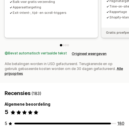
Paginatarge
Balk voor gratis verzending
Time-on-sit
Apparaattargeting
Rapportage
Exit-intent-, tijd- en scroll-triggers
Shopify-klan
Gratis proefp
Bevat automatisch vertaalde tekst
Origineel weergeven
Alle betalingen worden in USD gefactureerd. Terugkerende en op
gebruik gebaseerde kosten worden om de 30 dagen gefactureerd.
Alle
prijsopties
Recensies
(183)
Algemene beoordeling
5
5
180