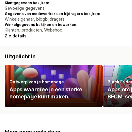
Klantgegevens bekijken:
Gevoelige gegevens
Gegevens van medewerkers en bijdragers bekijken:
Winkeleigenaar, blogbijdragers
Winkelgegevens bekijken en bewerken:
Klanten, producten, Webshop
Zie details
Uitgelicht in
Ontwerp van je homepage
Black Frid
Apps waarmee je een sterke
Apps om j
homepage kunt maken.
BFCM-se
Meer apps zoals deze