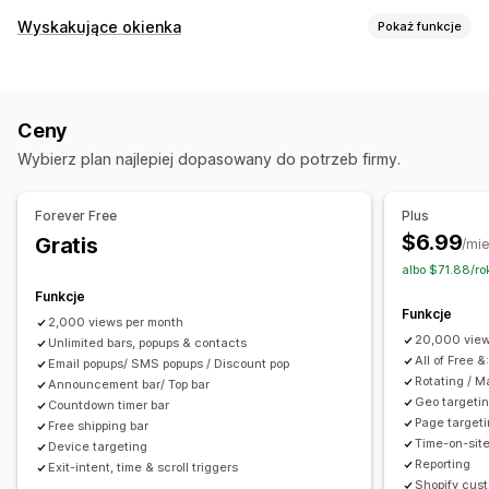
Typ banera
Wyskakujące okienka
Pokaż funkcje
Pasek ogłoszeń
Zgoda na pliki cookie
Rodzaje wyskakujących okienek
Osoba zarejestrowana w celu otrzymywania e-maili
Wyskakujące okienka z wyprzedażami
Darmowa wysyłka
Pasek z wieloma ogłoszeniami
Ceny
Wyskakujące okienka z prośbą o adres e-mail
Powiadomienie
Promocyjny
Odliczanie
Wybierz plan najlepiej dopasowany do potrzeb firmy.
Wyskakujące okienka z prośbą o numer do wysyłania SMS-
Dostosowanie
ów
Pozycja banera
Animacje
Przypięte wyświetlanie
Zamiar opuszczenia strony
Rabaty
Nagrody
Forever Free
Plus
Linki i przyciski
Tła
Kolor i czcionka
Emotikony
Zegary do odliczania
Newslettery
Formularze
Banery
$6.99
Gratis
/mie
Wielojęzyczne
Ogłoszenia
Ankiety
albo $71.88/ro
Responsywność na urządzeniach mobilnych
Planowanie
Funkcje
Zarządzanie wyskakującymi okienkami
Funkcje
Targetowanie geograficzne
Targetowanie kampanii
2,000 views per month
Edytor
Czcionka niestandardowa
Lokalizacja
20,000 view
Unlimited bars, popups & contacts
Targetowanie behawioralne
All of Free &
Listy zarejestrowanych adresów e-mail
Email popups/ SMS popups / Discount pop
Rotating / 
Announcement bar/ Top bar
Analizy i raporty
Listy zarejestrowanych numerów do wysyłania SMS-ów
Geo targeti
Countdown timer bar
Śledzenie zachowań
Śledzenie wydajności
Wyzwalacze i reguły
Targetowanie
Geolokalizacja
Page target
Free shipping bar
Time-on-site
Raporty o ruchu
Device targeting
Segmentacja
Oznaczanie
Raportowanie
Analizy
Reporting
Exit-intent, time & scroll triggers
Shopify cust