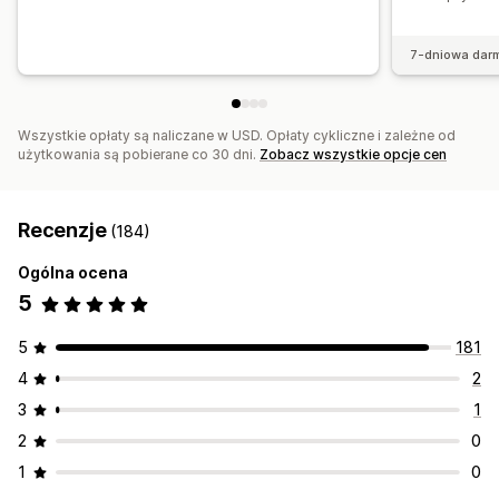
7-dniowa dar
Wszystkie opłaty są naliczane w USD. Opłaty cykliczne i zależne od
użytkowania są pobierane co 30 dni.
Zobacz wszystkie opcje cen
Recenzje
(184)
Ogólna ocena
5
5
181
4
2
3
1
2
0
1
0