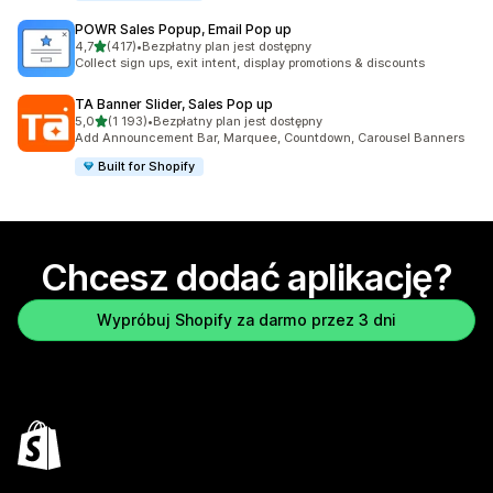
POWR Sales Popup, Email Pop up
na 5 gwiazdek
4,7
(417)
•
Bezpłatny plan jest dostępny
Łączna liczba recenzji: 417
Collect sign ups, exit intent, display promotions & discounts
TA Banner Slider, Sales Pop up
na 5 gwiazdek
5,0
(1 193)
•
Bezpłatny plan jest dostępny
Łączna liczba recenzji: 1193
Add Announcement Bar, Marquee, Countdown, Carousel Banners
Built for Shopify
Chcesz dodać aplikację?
Wypróbuj Shopify za darmo przez 3 dni