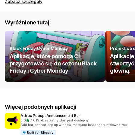
Zobacz szczegóły
Wyróżnione tutaj:
Black Friday Cyber Monday
Projekt str
Aplikacje, które pomogą Ci
Aplikacje
przygotować się do sezonu Black
stworzyć 
Friday i Cyber Monday
główną.
Więcej podobnych aplikacji
Attrac Popup, Announcement Bar
na 5 gwiazdek
5,0
(1 019)
•
Bezpłatny plan jest dostępny
Łączna liczba recenzji: 1019
Add bar, banner, pop up window, marquee header,countdown timer
Built for Shopify