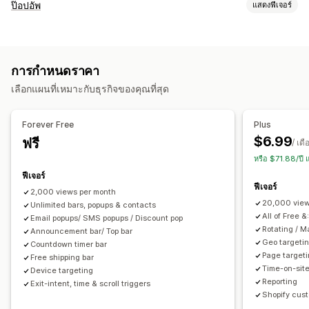
ประเภทแบนเนอร์
ป๊อปอัพ
แสดงฟีเจอร์
แถบการประกาศ
ความยินยอมของคุกกี้
การลงทะเบียนอีเมล
ประเภทป๊อปอัพ
การจัดส่งฟรี
ประกาศหลายฉบับ
การแจ้งเตือน
ส่งเสริมการขาย
ป๊อปอัพการขาย
ป๊อปอัพอีเมล
ป๊อปอัพ SMS
เมื่อตั้งใจออก
ส่วนลด
ตัวจับเวลาถอยหลัง
การกำหนดราคา
รางวัล
ตัวนับเวลาถอยหลัง
จดหมายข่าว
แบบฟอร์ม
แบนเนอร์
การปรับแต่ง
เลือกแผนที่เหมาะกับธุรกิจของคุณที่สุด
ประกาศ
แบบสำรวจ
ตำแหน่งแบนเนอร์
ภาพเคลื่อนไหว
การแสดงผลแบบยึดตำแหน่ง
การจัดการป๊อปอัพ
ลิงก์และปุ่ม
พื้นหลัง
สีและแบบอักษร
อิโมจิ
หลายภาษา
Forever Free
Plus
เครื่องมือแก้ไข
แบบอักษรที่กำหนดเอง
การปรับให้เข้ากับท้องถิ่น
การเปลี่ยนรูปแบบตามการแสดงผลบนมือถือ
การกำหนดเวลา
$6.99
ฟรี
/ เดื
รายชื่อการจัดเก็บสำหรับอีเมล
รายชื่อการจัดเก็บสำหรับ SMS
การกำหนดเป้าหมายทางภูมิศาสตร์
การกำหนดเป้าหมายแคมเปญ
หรือ $71.88/ปี
ทริกเกอร์และกฎ
การกำหนดเป้าหมาย
ตำแหน่งทางภูมิศาสตร์
การกำหนดเป้าหมายพฤติกรรม
ฟีเจอร์
ฟีเจอร์
การแบ่งกลุ่ม
การติดแท็ก
การรายงาน
การวิเคราะห์
2,000 views per month
การวิเคราะห์และการรายงาน
20,000 view
Unlimited bars, popups & contacts
การติดตามพฤติกรรม
การติดตามประสิทธิภาพ
All of Free &
Email popups/ SMS popups / Discount pop
Rotating / 
Announcement bar/ Top bar
รายงานยอดเข้าชมร้านค้า
Geo targeti
Countdown timer bar
Page target
Free shipping bar
Time-on-site
Device targeting
Reporting
Exit-intent, time & scroll triggers
Shopify cust