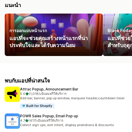
แนะนำ
การออกแบบหน้าแรก
Black Frid
แอปที่จะช่วยคุณสร้างหน้าแรกที่น่า
แอปที่ช่ว
ประทับใจและได้รับความนิยม
สำหรับฤด
พบกับแอปที่น่าสนใจ
Attrac Popup, Announcement Bar
เต็ม 5 ดาว
5.0
(1,018)
•
มีแผนฟรีให้บริการ
ทั้งหมด 1018 รีวิว
Add bar, banner, pop up window, marquee header,countdown timer
Built for Shopify
POWR Sales Popup, Email Pop up
เต็ม 5 ดาว
4.7
(417)
•
มีแผนฟรีให้บริการ
ทั้งหมด 417 รีวิว
Collect sign ups, exit intent, display promotions & discounts