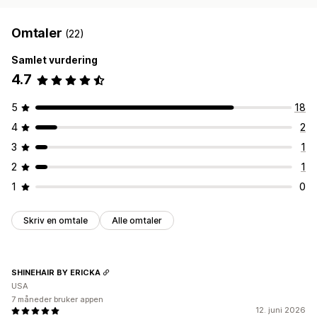
Omtaler
(22)
Samlet vurdering
4.7
5
18
4
2
3
1
2
1
1
0
Skriv en omtale
Alle omtaler
SHINEHAIR BY ERICKA
USA
7 måneder bruker appen
12. juni 2026