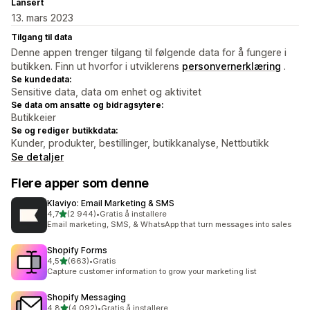
Lansert
13. mars 2023
Tilgang til data
Denne appen trenger tilgang til følgende data for å fungere i
butikken. Finn ut hvorfor i utviklerens
personvernerklæring
.
Se kundedata:
Sensitive data, data om enhet og aktivitet
Se data om ansatte og bidragsytere:
Butikkeier
Se og rediger butikkdata:
Kunder, produkter, bestillinger, butikkanalyse, Nettbutikk
Se detaljer
Flere apper som denne
Klaviyo: Email Marketing & SMS
av 5 stjerner
4,7
(2 944)
•
Gratis å installere
Totalt 2944 omtaler
Email marketing, SMS, & WhatsApp that turn messages into sales
Shopify Forms
av 5 stjerner
4,5
(663)
•
Gratis
Totalt 663 omtaler
Capture customer information to grow your marketing list
Shopify Messaging
av 5 stjerner
4,8
(4 092)
•
Gratis å installere