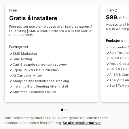
Egendefinerte popup-vinduer
Arbeidsflytautomatisering
Free
Tier-2
Administrere popup-vinduer
Gjeninnhenting av handlekurv
Rabattkoder
$99
Gratis å installere
/ måne
Liste for innhenting av SMS-nummer
Kampanjer
Bestillingsbekreftelser
Sporing av bestilling
Access to all 
Free pay per use plan. Access to all features except 1
Utløsere og regler
Automasjoner
Segmentering
Analyse
0.018 & Cost 
Velkomstmeldinger
«Vinn tilbake»-kampanjer
to 1 texting | SMS & MMS Costs are 0.025 Per SMS &
0.055 Per MMS
Sporing
Funksjoner
Funksjoner
Discounted
Bulk Texting
SMS Marketing
Cart & Chec
Bulk Texting
Popup Creat
Cart & abandon checkout recovery
SMS & Email
Popup SMS & Email Collection
Ai SMS Cam
Ai Campaign writer
Analytics a
Analytics and Performance Tracking
1 to 1 Textin
Instantly Start Sending After Install
Animated Scratcher Popups
Alle kostnader faktureres i USD. Gjentagende og bruksbaserte
kostnader faktureres hver 30. dag.
Se alle prisalternativer