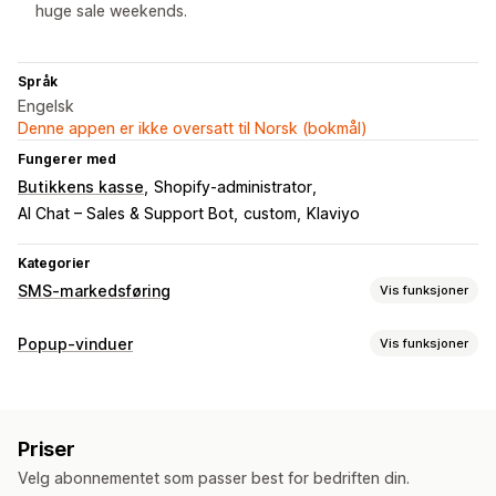
huge sale weekends.
Språk
Engelsk
Denne appen er ikke oversatt til Norsk (bokmål)
Fungerer med
Butikkens kasse
Shopify-administrator
AI Chat – Sales & Support Bot
custom
Klaviyo
Kategorier
SMS-markedsføring
Vis funksjoner
Administrere kampanjer
Popup-vinduer
Vis funksjoner
Massemeldinger
Samsvar
Tilpasset avsender-ID
Popup-typer
Personaliserte meldinger
Planlagte meldinger
Maler
Popup-vinduer for salg
Popup-vinduer for e-post
Toveis-meldinger
Konverteringsmålinger
Priser
Popup-vinduer for SMS
Popup-vinduer for handlekurv
Sanntidsanalyser
ROI-sporing
Segmentering
Velg abonnementet som passer best for bedriften din.
Rabatter
Popup-vinduer for samtykke
Tilpassede segmenter
Registrering