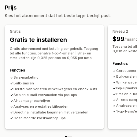
Uitverkooppop-ups
E-mailpop-ups
Sms-pop-ups
Berichten in twee richtingen
Conversiestatistieken
Prijs
Winkelwagenpop-ups
Kortingen
Toestemmingspop-ups
Analytics in realtime
ROI volgen
Segmentering
Kies het abonnement dat het beste bij je bedrijf past.
Pop-ups op maat
Aangepaste segmenten
Aanmelden
Pop-ups beheren
Workflow-automatisering
Gratis
Niveau 2
Sms-opnamelijst
Campagnes
Triggers en regels
Winkelwagenherstel
Kortingscodes
Bestelbevestigingen
$99
Gratis te installeren
/maan
Automatiseringen
Segmentering
Analytics
Tracking
Bestellingen volgen
Welkomstberichten
Toegang tot al
Gratis abonnement met betaling per gebruik. Toegang
0,018 en kost
Terugwincampagnes
tot alle functies, behalve 1-op-1-sms'en | Sms- en
mms-kosten zijn 0,025 per sms en 0,055 per mms
Functies
Functies
Gereduceer
Bulk-sms'en
Sms-marketing
Winkelwagen
Bulk-sms'en
Pop-upmake
Herstel van verlaten winkelwagens en check-outs
Sms en e-ma
Sms en e-mail verzamelen via pop-ups
AI-sms-cam
AI-campagneschrijver
Analyses en 
Analyses en prestaties bijhouden
1-op-1-sms'
Direct na installatie beginnen met verzenden
Geanimeerde kraskaartpop-ups