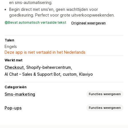
en sms-automatisering.
Begin direct met sms'en, geen wachttijden voor
goedkeuring. Perfect voor grote uitverkoopweekenden.
Bevat automatisch vertaalde tekst
Origineel weergeven
Talen
Engels
Deze app is niet vertaald in het Nederlands
Werkt met
Checkout
Shopify-beheercentrum
AI Chat – Sales & Support Bot
custom
Klaviyo
Categorieën
Sms-marketing
Functies weergeven
Campagnes beheren
Pop-ups
Functies weergeven
Bulkberichten
Compliance
Aangepaste afzender-ID
Soorten pop-ups
Persoonlijke berichten
Geplande berichten
Templates