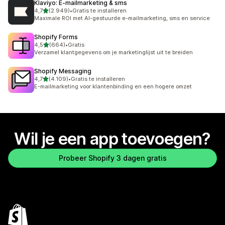
Klaviyo: E‑mailmarketing & sms
van 5 sterren
4,7
(2.949)
•
Gratis te installeren
2949 recensies in totaal
Maximale ROI met AI-gestuurde e-mailmarketing, sms en service
Shopify Forms
van 5 sterren
4,5
(664)
•
Gratis
664 recensies in totaal
Verzamel klantgegevens om je marketinglijst uit te breiden
Shopify Messaging
van 5 sterren
4,7
(4.109)
•
Gratis te installeren
4109 recensies in totaal
E-mailmarketing voor klantenbinding en een hogere omzet
Wil je een app toevoegen?
Probeer Shopify 3 dagen gratis