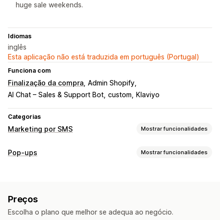
huge sale weekends.
Idiomas
inglês
Esta aplicação não está traduzida em português (Portugal)
Funciona com
Finalização da compra
Admin Shopify
AI Chat – Sales & Support Bot
custom
Klaviyo
Categorias
Marketing por SMS
Mostrar funcionalidades
Gestão de campanhas
Pop-ups
Mostrar funcionalidades
Mensagens em lote
Conformidade
Tipos de pop-ups
ID do remetente personalizado
Pop-ups de vendas
Pop-ups de e-mail
Pop-ups de SMS
Mensagens personalizadas
Mensagens programadas
Preços
Pop-ups de carrinho
Descontos
Modelos
Mensagens bidirecionais
Métricas de conversão
Escolha o plano que melhor se adequa ao negócio.
Pop-ups de consentimento
Pop-up personalizados
Análise de dados em tempo real
Rastreio de ROI