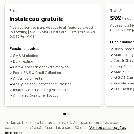
Segmentação
Segmentos personalizados
Ativação
Pop-ups de gestão
Free
Tier-2
Lista de captura de SMS
Campanhas
Automatização do fluxo de trabalho
$99
Instalação gratuita
/ mês
Acionadores e regras
Automatizações
Segmentação
Recuperação de carrinho
Códigos de desconto
Access to all 
Free pay per use plan. Access to all features except 1
Análise de dados
Rastreio
0.018 & Cost 
Confirmações de encomendas
Rastreio de encomendas
to 1 texting | SMS & MMS Costs are 0.025 Per SMS &
0.055 Per MMS
Mensagens de boas-vindas
Campanhas de recuperação
Funcionalida
Funcionalidades
Discounted
Bulk Texting
SMS Marketing
Cart & Chec
Bulk Texting
Popup Creat
Cart & abandon checkout recovery
SMS & Email
Popup SMS & Email Collection
Ai SMS Cam
Ai Campaign writer
Analytics a
Analytics and Performance Tracking
1 to 1 Textin
Instantly Start Sending After Install
Animated Scratcher Popups
Todas as taxas são faturadas em USD. As taxas recorrentes e com
base na utilização são faturadas a cada 30 dias.
Ver todas as opções
de preços