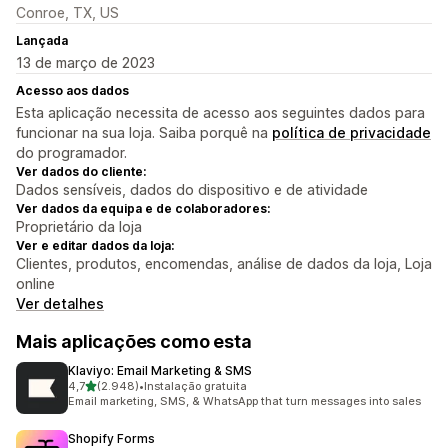
Conroe, TX, US
Lançada
13 de março de 2023
Acesso aos dados
Esta aplicação necessita de acesso aos seguintes dados para
funcionar na sua loja. Saiba porquê na
política de privacidade
do programador.
Ver dados do cliente:
Dados sensíveis, dados do dispositivo e de atividade
Ver dados da equipa e de colaboradores:
Proprietário da loja
Ver e editar dados da loja:
Clientes, produtos, encomendas, análise de dados da loja, Loja
online
Ver detalhes
Mais aplicações como esta
Klaviyo: Email Marketing & SMS
de 5 estrelas
4,7
(2.948)
•
Instalação gratuita
2948 total de avaliações
Email marketing, SMS, & WhatsApp that turn messages into sales
Shopify Forms