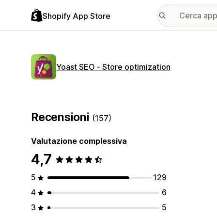
Shopify App Store
Yoast SEO ‑ Store optimization
Recensioni
(157)
Valutazione complessiva
4,7
5
129
4
6
3
5