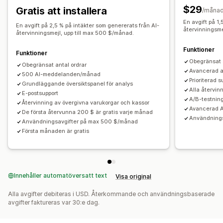
Spårning av beteenden
Målinriktning
Segmentering
Rapportering
$29
Gratis att installera
/måna
Insikter och tips
A/B-testning
En avgift på 1,
En avgift på 2,5 % på intäkter som genererats från AI-
återvinningsme
återvinningsmejl, upp till max 500 $/månad.
Funktioner
Funktioner
Obegränsat 
Obegränsat antal ordrar
Avancerad a
500 AI-meddelanden/månad
Prioriterad s
Grundläggande översiktspanel för analys
Alla återvi
E-postsupport
A/B-testnin
Återvinning av övergivna varukorgar och kassor
Avancerad A
De första återvunna 200 $ är gratis varje månad
Användnings
Användningsavgifter på max 500 $/månad
Första månaden är gratis
Innehåller automatöversatt text
Visa original
Alla avgifter debiteras i USD. Återkommande och användningsbaserade
avgifter faktureras var 30:e dag.