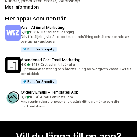
Kunder, produkter, ordrar, Webbshop
Mer information
Fler appar som den här
Wiz ‑ AI Email Marketing
av 5 stjärnor
5,0
(191)
•
Gratisplan tillgänglig
191 recensioner totalt
Driv försäljning via AI-e-postmarknadsföring och återskapande av
övergivna varukorgar
Built for Shopify
Abandoned Cart Email Marketing
av 5 stjärnor
4,9
(143)
•
Gratisplan tillgänglig
143 recensioner totalt
E-postmarknadsföring och återställning av övergiven kassa. Betala
per utskick
Built for Shopify
Orderly Emails ‑ Templates App
av 5 stjärnor
3,9
(634)
•
Gratis att installera
634 recensioner totalt
Anpassningsbara e-postmallar: stärk ditt varumärke och din
marknadsföring
Vill du lägga till en app?