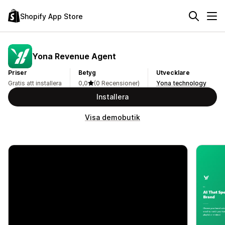
Shopify App Store
Yona Revenue Agent
Priser
Betyg
Utvecklare
Gratis att installera
0,0
(0 Recensioner)
Yona technology
Installera
Visa demobutik