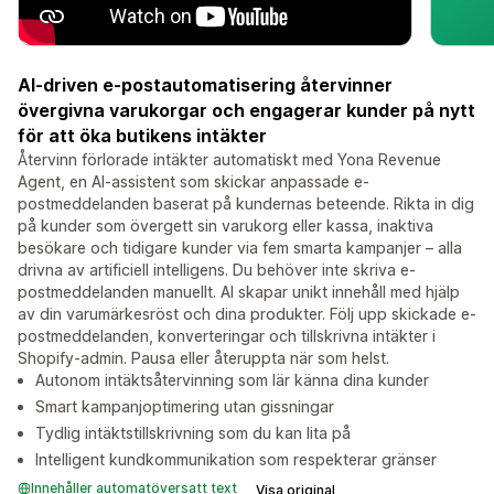
AI-driven e-postautomatisering återvinner
övergivna varukorgar och engagerar kunder på nytt
för att öka butikens intäkter
Återvinn förlorade intäkter automatiskt med Yona Revenue
Agent, en AI-assistent som skickar anpassade e-
postmeddelanden baserat på kundernas beteende. Rikta in dig
på kunder som övergett sin varukorg eller kassa, inaktiva
besökare och tidigare kunder via fem smarta kampanjer – alla
drivna av artificiell intelligens. Du behöver inte skriva e-
postmeddelanden manuellt. AI skapar unikt innehåll med hjälp
av din varumärkesröst och dina produkter. Följ upp skickade e-
postmeddelanden, konverteringar och tillskrivna intäkter i
Shopify-admin. Pausa eller återuppta när som helst.
Autonom intäktsåtervinning som lär känna dina kunder
Smart kampanjoptimering utan gissningar
Tydlig intäktstillskrivning som du kan lita på
Intelligent kundkommunikation som respekterar gränser
Innehåller automatöversatt text
Visa original