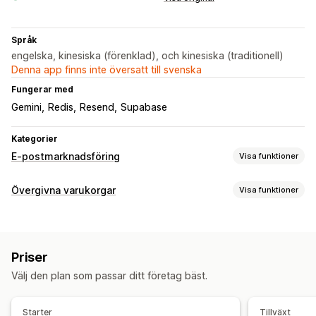
Språk
engelska, kinesiska (förenklad), och kinesiska (traditionell)
Denna app finns inte översatt till svenska
Fungerar med
Gemini
Redis
Resend
Supabase
Kategorier
E-postmarknadsföring
Visa funktioner
Kampanjtyper
Övergivna varukorgar
Visa funktioner
E-postkampanjer
Mejl för merförsäljning
Återställning av varukorg
Övergivna varukorgar
Avbruten surfning i butiken
E-postpåminnelser
Anpassade kampanjer
Uppföljningsmejl
Mejl för att vinna tillbaka kunder
Priser
Konverteringsspårning
Automatiserade arbetsflöden
Produktrekommendationer
Droppkampanjer
Välj den plan som passar ditt företag bäst.
Visningsalternativ
Kampanjhantering
Anpassat varumärke
Utlösare
Regler för målinriktning
AI-generering
Utlösare och regler
Automatiseringar
Starter
Tillväxt