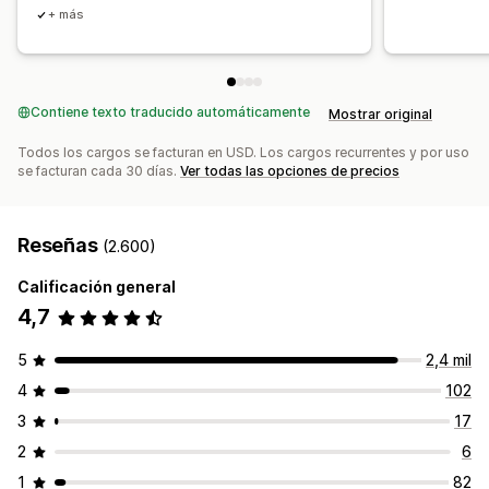
Campañas de gestión
+ más
Herramienta de edición
Plantillas
Generación de IA
Fuentes personalizadas
Importar y exportar
Dominios de correo electrónico
Consentimiento
Contiene texto traducido automáticamente
Mostrar original
Lista de captura de correos electrónicos
Lista de captura de SMS
Activadores y reglas
Todos los cargos se facturan en USD. Los cargos recurrentes y por uso
se facturan cada 30 días.
Ver todas las opciones de precios
Automatizaciones
Segmentación
Geolocalización
Segmentación
Etiquetas
Seguimiento
Informes
Información útil y consejos
Informes y estadísticas
Reseñas
(2.600)
Prueba A/B
API y webhook
Calificación general
4,7
5
2,4 mil
4
102
3
17
2
6
1
82