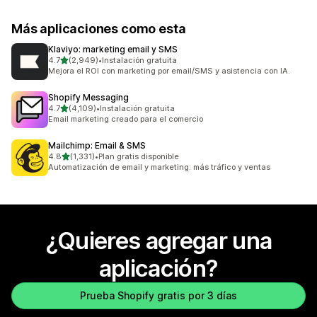
Más aplicaciones como esta
Klaviyo: marketing email y SMS
de 5 estrellas
4.7
(2,949)
•
Instalación gratuita
2949 reseñas en total
Mejora el ROI con marketing por email/SMS y asistencia con IA.
Shopify Messaging
de 5 estrellas
4.7
(4,109)
•
Instalación gratuita
4109 reseñas en total
Email marketing creado para el comercio
Mailchimp: Email & SMS
de 5 estrellas
4.8
(1,331)
•
Plan gratis disponible
1331 reseñas en total
Automatización de email y marketing: más tráfico y ventas
¿Quieres agregar una
aplicación?
Prueba Shopify gratis por 3 días