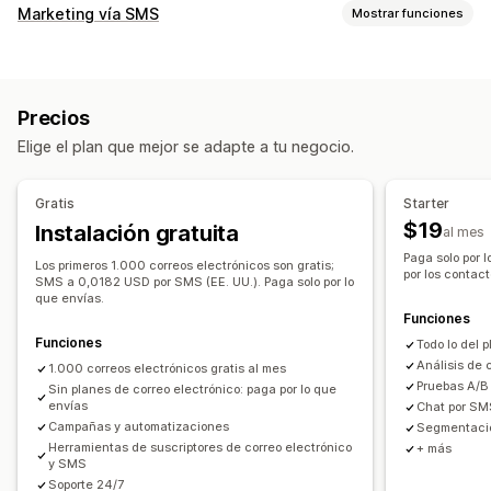
Tipos de campañas de marketing
Marketing vía SMS
Mostrar funciones
Campañas por correo electrónico
Campañas por SMS
Campañas de gestión
Boletines
Ventanas emergentes
Formularios
Prueba A/B
Mensajería masiva
Cumplimiento
Páginas de destino
Descuentos
Recompensas
Precios
Identificación de remitente personalizada
Promociones
Correos electrónicos por venta adicional
Elige el plan que mejor se adapte a tu negocio.
Mensajes personalizados
Mensajes programados
Correos electrónicos por venta cruzada
Plantillas
Mensajería bidireccional
Correos electrónicos sobre el carrito
Gratis
Starter
Métricas de conversión
Correos electrónicos sobre el pago
Intención de salida
$19
Instalación gratuita
al mes
Informes y estadísticas en tiempo real
Seguimiento ROI
Carrito abandonado
Abandono de la navegación
Paga solo por 
Segmentación
Segmentos personalizados
Suscripción
Correos electrónicos de bienvenida
Los primeros 1.000 correos electrónicos son gratis;
por los contac
SMS a 0,0182 USD por SMS (EE. UU.). Paga solo por lo
Correos electrónicos de seguimiento
que envías.
Automatización del flujo de trabajo
Funciones
Correos electrónicos sobre precios bajos
Recuperación de carritos
Mensajes de cumpleaños
Funciones
Todo lo del 
Correos electrónicos sobre nueva disponibilidad de
Códigos de descuento
Solicitudes de comentarios
Análisis de 
1.000 correos electrónicos gratis al mes
existencias
Pruebas A/B
Confirmaciones de pedidos
Sin planes de correo electrónico: paga por lo que
Correos electrónicos sobre ahorros
envías
Chat por S
Recomendaciones de productos
Seguimiento de pedidos
Campañas y automatizaciones
Recomendaciones de productos
Campañas automáticas
Segmentació
Mensajes de bienvenida
Campañas de recuperación
Herramientas de suscriptores de correo electrónico
+ más
Reseñas de producto
Campañas personalizadas
y SMS
Soporte 24/7