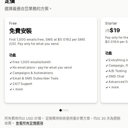
定價
排程訊息
範本
雙向傳送訊息
轉換指標
即時分析
ROI 追蹤
瀏覽放棄內容
歡迎電子郵件
後續電子郵件
降價電子郵件
選擇最適合您業務的方案。
分群
自訂顧客分群
選擇加入
補貨電子郵件
挽回電子郵件
商品推薦
連續電子郵件行銷活動
商品評價
自訂行銷活動
工作流程自動化
Free
Starter
購物車提醒
生日訊息
折扣代碼
邀請提供意見回饋
訂單確認
管理行銷活動
$19
免費安裝
/月
商品推薦
追蹤訂單
歡迎訊息
挽回行銷活動
編輯工具
範本
AI 生成內容
自訂字型
匯入和匯出
電子郵件網域
Pay only for th
First 1,000 emails free, SMS at $0.0182 per SMS
$0.0164 per S
收集同意書
電子郵件收集清單
簡訊收集清單
觸發條件與規則
(US). Pay only for what you send.
自動化
目標設定
地理位置
分群
標記
追蹤
報告
功能
功能
深入分析與秘訣
分析
A/B 測試
API 與 Webhook
Everything in
Free 1,000 emails/month
Campaign, F
No email plans - pay for what you send
A/B Testing
Campaigns & Automations
SMS Chat
Email & SMS Subscriber Tools
Advanced Fo
24/7 Support
+ more
+ more
所有費用均以 USD 計價。 定期費用和依使用量計費方案，均以 30 天為週期
收費。
查看所有定價選項