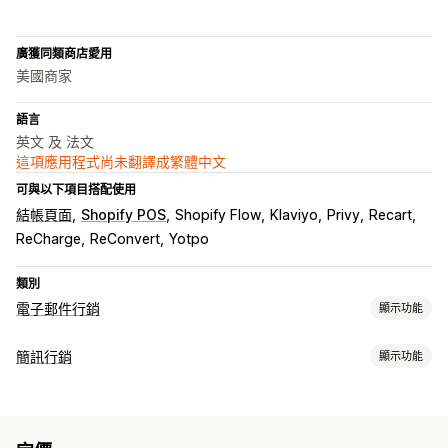
廣獲同類商店愛用
美國商家
語言
英文 及 法文
這項應用程式尚未翻譯成繁體中文
可與以下項目搭配使用
結帳頁面
Shopify POS
Shopify Flow
Klaviyo
Privy
Recart
ReCharge
ReConvert
Yotpo
類別
電子郵件行銷
顯示功能
行銷活動類型
簡訊行銷
顯示功能
電子郵件行銷活動
簡訊行銷活動
電子報
彈出式視窗
表單
管理行銷活動
登陸頁面
折扣
獎勵
促銷
追加銷售電子郵件
交叉銷售電子郵件
A/B 測試
大量傳送訊息
法規遵循
自訂寄件者 ID
個人化訊息
購物車電子郵件
結帳電子郵件
離開挽留行銷
放棄的購物車