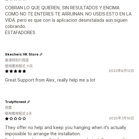
COBRAN LO QUE QUIEREN, SIN RESULTADOS Y ENCIMA
COMO NO TE ENTERES TE ARRUINAN. NO USEIS ESTO EN LA
VIDA. pero es que con la aplicacion desinstalada aun siguen
cobrando.
ESTAFADORES
Skechers HK Store
香港特別行政區
使用應用程式 11天
2023年6月12日
Great Support from Alex, really help me a lot
TrulyHonest
荷蘭
使用應用程式 5天
2025年7月10日
They offer no help and keep you hanging when it's actually
impossible to arrange the installation.