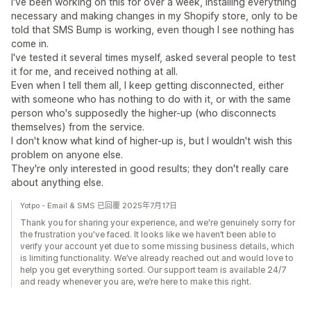
I've been working on this for over a week, installing everything
necessary and making changes in my Shopify store, only to be
told that SMS Bump is working, even though I see nothing has
come in.
I've tested it several times myself, asked several people to test
it for me, and received nothing at all.
Even when I tell them all, I keep getting disconnected, either
with someone who has nothing to do with it, or with the same
person who's supposedly the higher-up (who disconnects
themselves) from the service.
I don't know what kind of higher-up is, but I wouldn't wish this
problem on anyone else.
They're only interested in good results; they don't really care
about anything else.
Yotpo - Email & SMS 已回覆 2025年7月17日
Thank you for sharing your experience, and we're genuinely sorry for
the frustration you've faced. It looks like we haven’t been able to
verify your account yet due to some missing business details, which
is limiting functionality. We’ve already reached out and would love to
help you get everything sorted. Our support team is available 24/7
and ready whenever you are, we’re here to make this right.