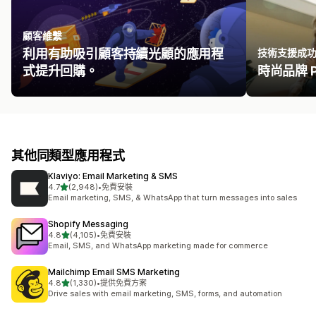
顧客維繫
利用有助吸引顧客持續光顧的應用程
技術支援成
式提升回購。
時尚品牌 Pri
其他同類型應用程式
Klaviyo: Email Marketing & SMS
滿分 5 顆星
4.7
(2,948)
•
免費安裝
共有 2948 則評價
Email marketing, SMS, & WhatsApp that turn messages into sales
Shopify Messaging
滿分 5 顆星
4.8
(4,105)
•
免費安裝
共有 4105 則評價
Email, SMS, and WhatsApp marketing made for commerce
Mailchimp Email SMS Marketing
滿分 5 顆星
4.8
(1,330)
•
提供免費方案
共有 1330 則評價
Drive sales with email marketing, SMS, forms, and automation