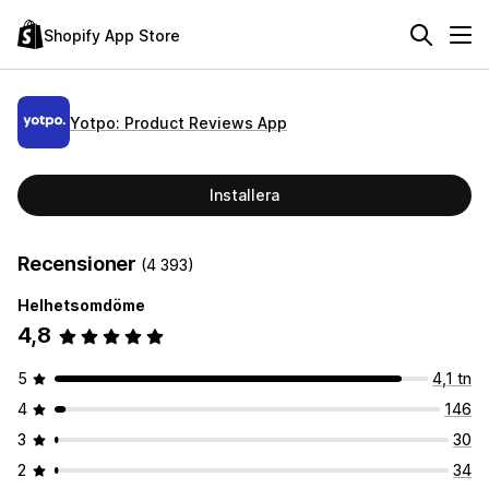
Shopify App Store
Yotpo: Product Reviews App
Installera
Recensioner
(4 393)
Helhetsomdöme
4,8
5
4,1 tn
4
146
3
30
2
34