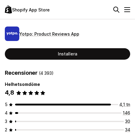
Shopify App Store
Yotpo: Product Reviews App
Installera
Recensioner
(4 393)
Helhetsomdöme
4,8
5
4,1 tn
4
146
3
30
2
34